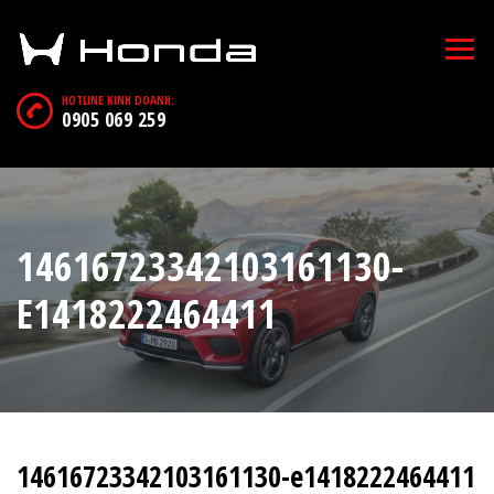
HOTLINE KINH DOANH:
0905 069 259
14616723342103161130-
E1418222464411
14616723342103161130-e1418222464411