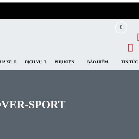
UA XE
DỊCH VỤ
PHỤ KIỆN
BẢO HIỂM
TIN TỨC
OVER-SPORT