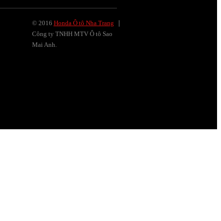
© 2016
Honda Ô tô Nha Trang
Công ty TNHH MTV Ô tô Sao
Mai Anh.