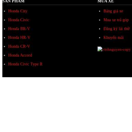
SẢN PHẨM
MUA XE
Honda City
Bảng giá xe
Honda Civic
Mua xe trả góp
Honda BR-V
Đăng ký lái thử
Honda HR-V
Khuyến mãi
Honda CR-V
Honda Accord
Honda Civic Type R