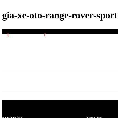
gia-xe-oto-range-rover-sport
8 Tháng 4, 2016
Posted by:
admin-hnt