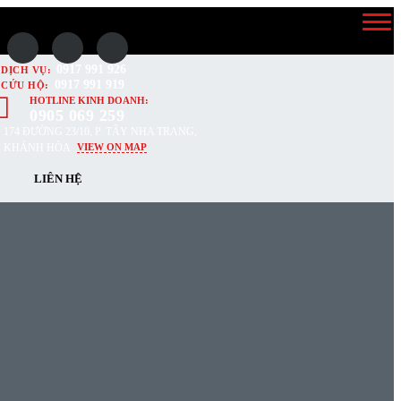
0917 991 926
DỊCH VỤ:
0917 991 919
CỨU HỘ:
HOTLINE KINH DOANH:
0905 069 259
174 ĐƯỜNG 23/10, P. TÂY NHA TRANG,
KHÁNH HÒA
VIEW ON MAP
LIÊN HỆ