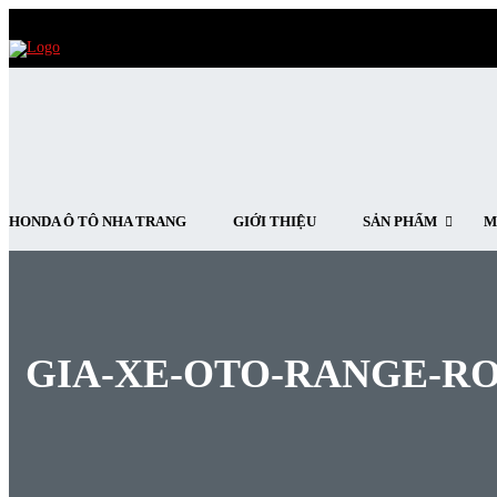
HONDA Ô TÔ NHA TRANG
GIỚI THIỆU
SẢN PHẨM
M
GIA-XE-OTO-RANGE-R