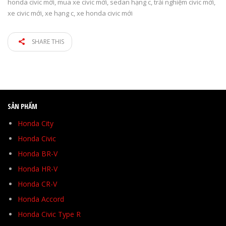
honda civic mới
,
mua xe civic mới
,
sedan hạng c
,
trải nghiệm civic mới
,
xe civic mới
,
xe hạng c
,
xe honda civic mới
SHARE THIS
SẢN PHẨM
Honda City
Honda Civic
Honda BR-V
Honda HR-V
Honda CR-V
Honda Accord
Honda Civic Type R