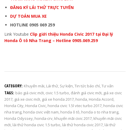
ĐĂNG KÝ LÁI THỬ TRỰC TUYẾN
DỰ TOÁN MUA XE
HOTLINE 0905 069 259
Link Youtube
Clip giới thiệu Honda Civic 2017 tại Đại lý
Honda Ô tô Nha Trang – Hotline 0905.069.259
CATEGORY:
Khuyến mãi
,
Lái thử
,
Sự kiện
,
Tin tức báo chí
,
Tư vấn
TAGS:
báo giá civic mới
,
civic 1.5 turbo
,
đánh giá civic mới
,
giá xe civic
2017
,
giá xe civic mới
,
giá xe honda 2017
,
honda
,
Honda Accord
,
Honda City
,
Honda Civic
,
honda civic 1.5l vtec turbo 2017
,
honda civic
nha trang
,
honda civic việt nam
,
honda ô tô
,
honda o to nha trang
,
Honda Odyssey
,
honda-crv
,
khuyến mãi civic 2017
,
khuyến mãi civic
mới
,
lái thử honda civic 1.5 turbo
,
lái thử honda civic 2017
,
lái thử