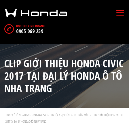
HOTLINE KINH DOANH:
0905 069 259
CLIP GIỚI THIỆU HONDA CIVIC
2017 TẠI ĐẠI LÝ HONDA Ô TÔ
NHA TRANG
HONDA Ô TÔ NHA TRANG - 0905 069 259
>
TIN TỨC & SỰ KIỆN
>
KHUYẾN MÃI
>
CLIP GIỚI THIỆU HONDA CIVIC
2017 TẠI ĐẠI LÝ HONDA Ô TÔ NHA TRANG