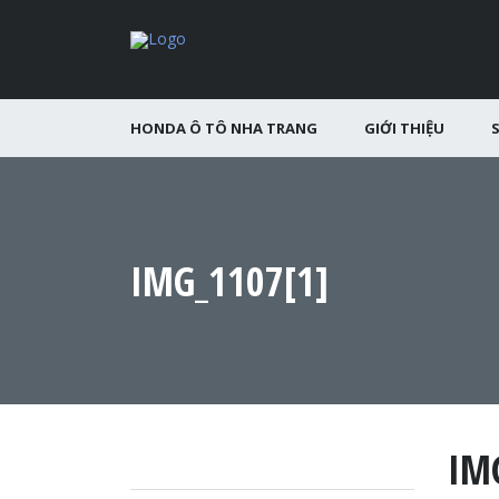
HONDA Ô TÔ NHA TRANG
GIỚI THIỆU
IMG_1107[1]
IM