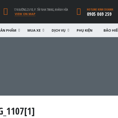
174 ĐƯỜNG 23/10, P. TÂY NHA TRANG, KHÁNH HÒA
HOTLINE KINH DOANH:
0905 069 259
VIEW ON MAP
SẢN PHẨM
MUA XE
DỊCH VỤ
PHỤ KIỆN
BẢO HI
G_1107[1]