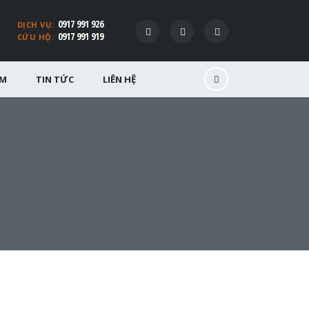
0917 991 926
DỊCH VỤ:
0917 991 919
CỨU HỘ:
ỂM
TIN TỨC
LIÊN HỆ