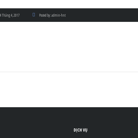
4 Tháng 4, 2017
Posted by:
admin-hnt
DỊCH VỤ