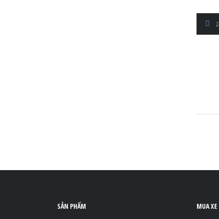
2
SẢN PHẨM
MUA XE