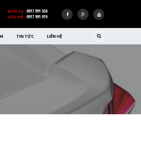
0917 991 926
DỊCH VỤ:
0917 991 919
CỨU HỘ:
ỂM
TIN TỨC
LIÊN HỆ