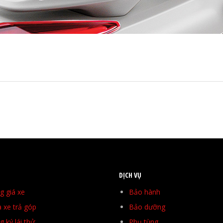
DỊCH VỤ
g giá xe
Bảo hành
 xe trả góp
Bảo dưỡng
 ký lái thử
Phụ tùng