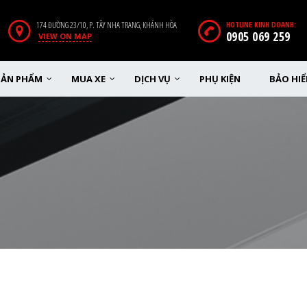
174 ĐƯỜNG 23/10, P. TÂY NHA TRANG, KHÁNH HÒA
HOTLINE KINH DOANH:
0905 069 259
VIEW ON MAP
SẢN PHẨM
MUA XE
DỊCH VỤ
PHỤ KIỆN
BẢO HI