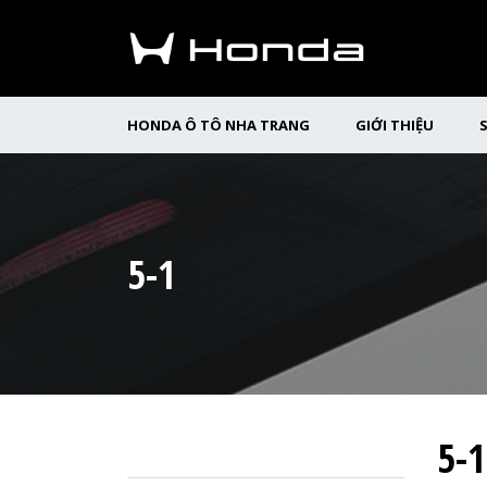
HONDA Ô TÔ NHA TRANG
GIỚI THIỆU
5-1
5-1