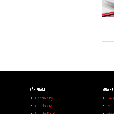
SẢN PHẨM
MUA XE
Honda City
Bản
Honda Civic
Mua
Honda BR-V
Đăng