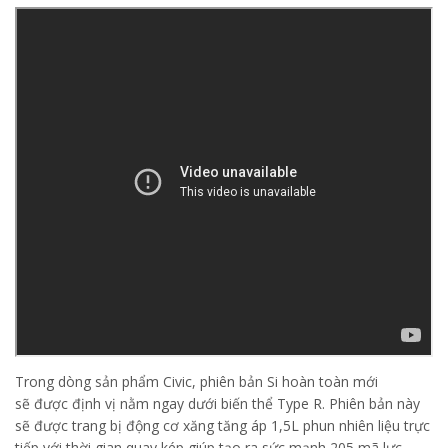
Trong dòng sản phẩm Civic, phiên bản Si hoàn toàn mới
sẽ được định vị nằm ngay dưới biến thể Type R. Phiên bản này
sẽ được trang bị động cơ xăng tăng áp 1,5L phun nhiên liệu trực
tiếp với thời gian quay kép giúp tạo ra sức mạnh 205 mã lực,