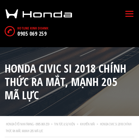
HOTLINE KINH DOANH:
0905 069 259
HONDA CIVIC SI 2018 CHÍNH
THỨC RA MẮT, MẠNH 205
MÃ LỰC
HONDA Ô TÔ NHA TRANG - 0905 069 259
>
TIN TỨC & SỰ KIỆN
>
KHUYẾN MÃI
>
HONDA CIVIC SI 2018 CHÍNH
THỨC RA MẮT, MẠNH 205 MÃ LỰC