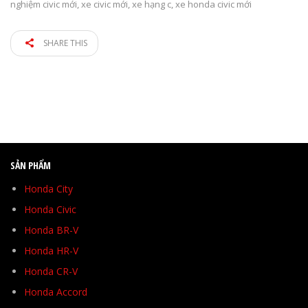
nghiệm civic mới
,
xe civic mới
,
xe hạng c
,
xe honda civic mới
SHARE THIS
SẢN PHẨM
Honda City
Honda Civic
Honda BR-V
Honda HR-V
Honda CR-V
Honda Accord