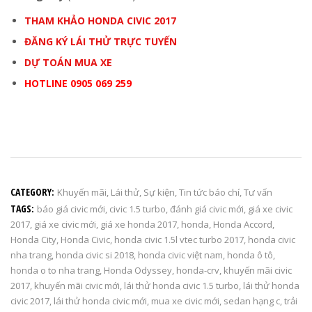
THAM KHẢO HONDA CIVIC 2017
ĐĂNG KÝ LÁI THỬ TRỰC TUYẾN
DỰ TOÁN MUA XE
HOTLINE 0905 069 259
CATEGORY:
Khuyến mãi
,
Lái thử
,
Sự kiện
,
Tin tức báo chí
,
Tư vấn
TAGS:
báo giá civic mới
,
civic 1.5 turbo
,
đánh giá civic mới
,
giá xe civic
2017
,
giá xe civic mới
,
giá xe honda 2017
,
honda
,
Honda Accord
,
Honda City
,
Honda Civic
,
honda civic 1.5l vtec turbo 2017
,
honda civic
nha trang
,
honda civic si 2018
,
honda civic việt nam
,
honda ô tô
,
honda o to nha trang
,
Honda Odyssey
,
honda-crv
,
khuyến mãi civic
2017
,
khuyến mãi civic mới
,
lái thử honda civic 1.5 turbo
,
lái thử honda
civic 2017
,
lái thử honda civic mới
,
mua xe civic mới
,
sedan hạng c
,
trải