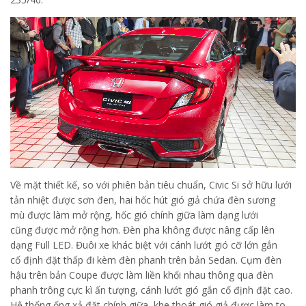
Về mặt thiết kế, so với phiên bản tiêu chuẩn, Civic Si sở hữu lưới
tản nhiệt được sơn đen, hai hốc hút gió giả chứa đèn sương
mù được làm mở rộng, hốc gió chính giữa làm dạng lưới
cũng được mở rộng hơn. Đèn pha không được nâng cấp lên
dạng Full LED. Đuôi xe khác biệt với cánh lướt gió cỡ lớn gắn
cố định đặt thấp đi kèm đèn phanh trên bản Sedan. Cụm đèn
hậu trên bản Coupe được làm liền khối nhau thông qua đèn
phanh trông cực kì ấn tượng, cánh lướt gió gắn cố định đặt cao.
Hệ thống ống xả đặt chính giữa, khe thoát gió giả được làm to,