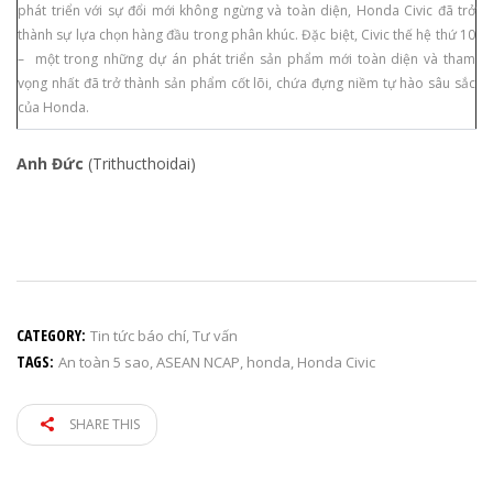
phát triển với sự đổi mới không ngừng và toàn diện, Honda Civic đã trở
thành sự lựa chọn hàng đầu trong phân khúc. Đặc biệt, Civic thế hệ thứ 10
– một trong những dự án phát triển sản phẩm mới toàn diện và tham
vọng nhất đã trở thành sản phẩm cốt lõi, chứa đựng niềm tự hào sâu sắc
của Honda.
Anh Đức
(Trithucthoidai)
CATEGORY:
Tin tức báo chí
,
Tư vấn
TAGS:
An toàn 5 sao
,
ASEAN NCAP
,
honda
,
Honda Civic
SHARE THIS