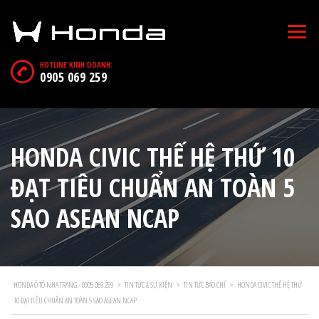
HOTLINE KINH DOANH:
0905 069 259
HONDA CIVIC THẾ HỆ THỨ 10
ĐẠT TIÊU CHUẨN AN TOÀN 5
SAO ASEAN NCAP
HONDA Ô TÔ NHA TRANG - 0905 069 259
>
TIN TỨC & SỰ KIỆN
>
TIN TỨC BÁO CHÍ
>
HONDA CIVIC THẾ HỆ THỨ
10 ĐẠT TIÊU CHUẨN AN TOÀN 5 SAO ASEAN NCAP