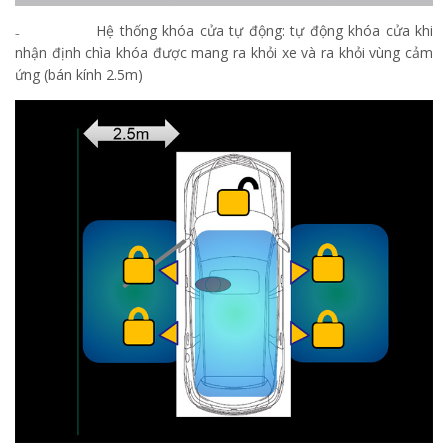
₋ Hệ thống khóa cửa tự động: tự động khóa cửa khi
nhận định chìa khóa được mang ra khỏi xe và ra khỏi vùng cảm
ứng (bán kính 2.5m)