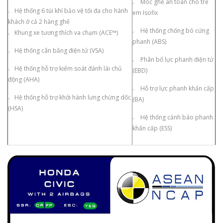
₋ Móc ghế an toàn cho trẻ
₋ Hệ thống 6 túi khí bảo vệ tối đa cho hành
em Isofix
khách ở cả 2 hàng ghế
₋ Hệ thống chống bó cứng
₋ Khung xe tương thích va chạm (ACE™)
phanh (ABS)
₋ Hệ thống cân bằng điện tử (VSA)
₋ Phân bổ lực phanh điện tử
₋ Hệ thống hỗ trợ kiểm soát đánh lái chủ
(EBD)
động (AHA)
₋ Hỗ trợ lực phanh khẩn cấp
₋ Hệ thống hỗ trợ khởi hành lưng chừng dốc
(BA)
(HSA)
₋ Hệ thống cảnh báo phanh
khẩn cấp (ESS)