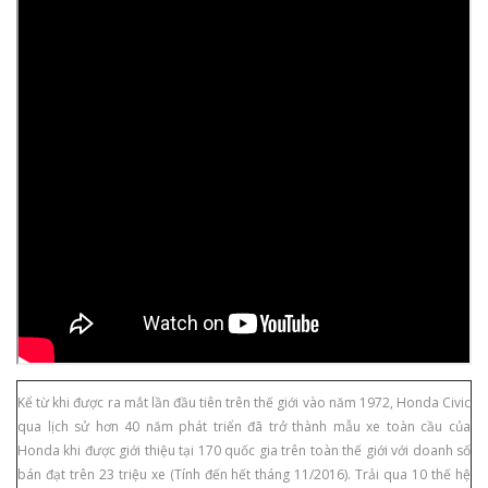
Kể từ khi được ra mắt lần đầu tiên trên thế giới vào năm 1972, Honda Civic
qua lịch sử hơn 40 năm phát triển đã trở thành mẫu xe toàn cầu của
Honda khi được giới thiệu tại 170 quốc gia trên toàn thế giới với doanh số
bán đạt trên 23 triệu xe (Tính đến hết tháng 11/2016). Trải qua 10 thế hệ