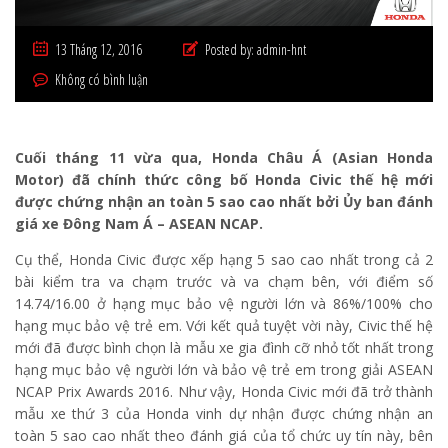
13 Tháng 12, 2016
Posted by:
admin-hnt
Không có bình luận
Cuối tháng 11 vừa qua, Honda Châu Á (Asian Honda
Motor) đã chính thức công bố Honda Civic thế hệ mới
được chứng nhận an toàn 5 sao cao nhất bởi Ủy ban đánh
giá xe Đông Nam Á – ASEAN NCAP.
Cụ thể, Honda Civic được xếp hạng 5 sao cao nhất trong cả 2
bài kiểm tra va chạm trước và va chạm bên, với điểm số
14.74/16.00 ở hạng mục bảo vệ người lớn và 86%/100% cho
hạng mục bảo vệ trẻ em. Với kết quả tuyệt vời này, Civic thế hệ
mới đã được bình chọn là mẫu xe gia đình cỡ nhỏ tốt nhất trong
hạng mục bảo vệ người lớn và bảo vệ trẻ em trong giải ASEAN
NCAP Prix Awards 2016. Như vậy, Honda Civic mới đã trở thành
mẫu xe thứ 3 của Honda vinh dự nhận được chứng nhận an
toàn 5 sao cao nhất theo đánh giá của tổ chức uy tín này, bên