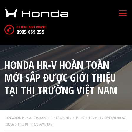
HOTLINE KINH DOANH:
0905 069 259
HONDA HR-V HOÀN TOÀN
MỚI SẮP ĐƯỢC GIỚI THIỆU
TẠI THỊ TRƯỜNG VIỆT NAM
HONDA Ô TÔ NHA TRANG - 0905 069 259
>
TIN TỨC & SỰ KIỆN
>
LÁI THỬ
>
HONDA HR-V HOÀN TOÀN MỚI SẮP
ĐƯỢC GIỚI THIỆU TẠI THỊ TRƯỜNG VIỆT NAM