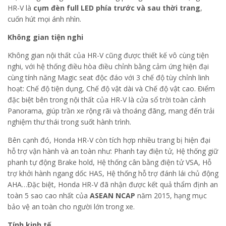
HR-V là
cụm đèn full LED phía trước và sau thời trang
,
cuốn hút mọi ánh nhìn.
Không gian tiện nghi
Không gian nội thất của HR-V cũng được thiết kế vô cùng tiện
nghi, với hệ thống điều hòa điều chỉnh bằng cảm ứng hiện đại
cùng tính năng Magic seat độc đáo với 3 chế độ tùy chỉnh linh
hoạt: Chế độ tiện dụng, Chế độ vật dài và Chế độ vật cao. Điểm
đặc biệt bên trong nội thất của HR-V là cửa sổ trời toàn cảnh
Panorama, giúp trần xe rộng rãi và thoáng đãng, mang đến trải
nghiệm thư thái trong suốt hành trình.
Bên cạnh đó, Honda HR-V còn tích hợp nhiều trang bị hiện đại
hỗ trợ vận hành và an toàn như: Phanh tay điện tử, Hệ thống giữ
phanh tự động Brake hold, Hệ thống cân bằng điện tử VSA, Hỗ
trợ khởi hành ngang dốc HAS, Hệ thống hỗ trợ đánh lái chủ động
AHA…Đặc biệt, Honda HR-V đã nhận được kết quả thẩm định an
toàn 5 sao cao nhất của
ASEAN NCAP
năm 2015, hạng mục
bảo vệ an toàn cho người lớn trong xe.
Tính kinh tế