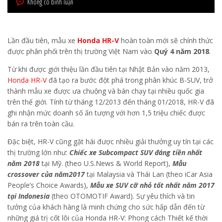
Không có bình luận
Lần đầu tiên, mẫu xe
Honda HR-V
hoàn toàn mới sẽ chính thức
được phân phối trên thị trường Việt Nam vào
Quý 4 năm 2018
.
Từ khi được giới thiệu lần đầu tiên tại Nhật Bản vào năm 2013,
Honda HR-V
đã tạo ra bước đột phá trong phân khúc B-SUV, trở
thành mẫu xe được ưa chuộng và bán chạy tại nhiều quốc gia
trên thế giới. Tính từ tháng 12/2013 đến tháng 01/2018, HR-V đã
ghi nhận mức doanh số ấn tượng với hơn 1,5 triệu chiếc được
bán ra trên toàn cầu.
Đặc biệt, HR-V cũng gặt hái được nhiều giải thưởng uy tín tại các
thị trường lớn như:
Chiếc xe Subcompact SUV đáng tiền nhất
năm 2018
tại Mỹ. (theo U.S.News & World Report),
Mẫu
crossover của năm
2017
tại Malaysia và Thái Lan (theo iCar Asia
People’s Choice Awards),
Mẫu xe SUV cỡ nhỏ tốt nhất năm 2017
tại Indonesia
(theo OTOMOTIF Award). Sự yêu thích và tin
tưởng của khách hàng là minh chứng cho sức hấp dẫn đến từ
những giá trị cốt lõi của Honda HR-V: Phong cách Thiết kế thời