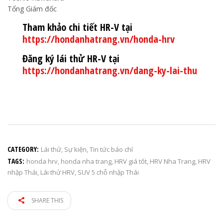
Tổng Giám đốc
Tham khảo chi tiết HR-V tại
https://hondanhatrang.vn/honda-hrv
Đăng ký lái thử HR-V tại
https://hondanhatrang.vn/dang-ky-lai-thu
CATEGORY:
Lái thử
,
Sự kiện
,
Tin tức báo chí
TAGS:
honda hrv
,
honda nha trang
,
HRV giá tốt
,
HRV Nha Trang
,
HRV
nhập Thái
,
Lái thử HRV
,
SUV 5 chỗ nhập Thái
SHARE THIS