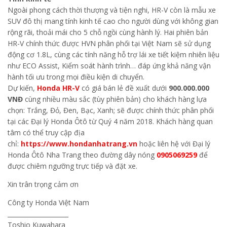
Ngoài phong cách thời thượng và tiện nghi, HR-V còn là mẫu xe
SUV đô thị mang tính kinh tế cao cho người dùng với không gian
rộng rãi, thoải mái cho 5 chỗ ngồi cùng hành lý. Hai phiên bản
HR-V chính thức được HVN phân phối tại Việt Nam sẽ sử dụng
động cơ 1.8L, cùng các tính năng hỗ trợ lái xe tiết kiệm nhiên liệu
như ECO Assist, Kiểm soát hành trình… đáp ứng khả năng vận
hành tối ưu trong mọi điều kiện di chuyển.
Dự kiến,
Honda HR-V
có giá bán lẻ đề xuất dưới
900.000.000
VNĐ
cùng nhiều màu sắc (tùy phiên bản) cho khách hàng lựa
chọn: Trắng, Đỏ, Đen, Bạc, Xanh; sẽ được chính thức phân phối
tại các Đại lý Honda Ôtô từ Quý 4 năm 2018. Khách hàng quan
tâm có thể truy cập địa
chỉ:
https://www.hondanhatrang.vn
hoặc liên hệ với Đại lý
Honda Ôtô Nha Trang theo đường dây nóng
0905069259
để
được chiêm ngưỡng trực tiếp và đặt xe.
Xin trân trọng cảm ơn
Công ty Honda Việt Nam
____________________
Toshio Kuwahara