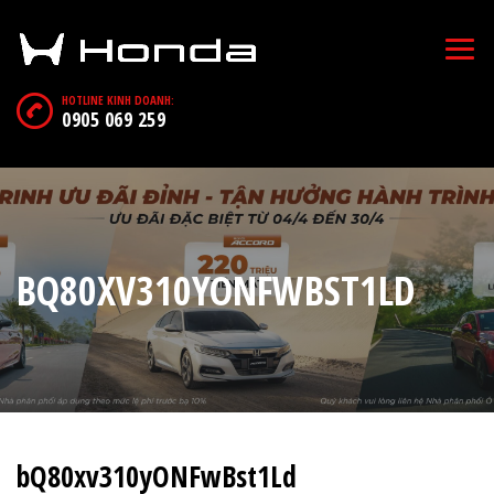
HOTLINE KINH DOANH:
0905 069 259
BQ80XV310YONFWBST1LD
bQ80xv310yONFwBst1Ld