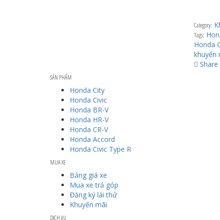
K
Category:
Hon
Tags:
Honda C
khuyến 
Share 
SẢN PHẨM
Honda City
Honda Civic
Honda BR-V
Honda HR-V
Honda CR-V
Honda Accord
Honda Civic Type R
MUA XE
Bảng giá xe
Mua xe trả góp
Đăng ký lái thử
Khuyến mãi
DỊCH VỤ