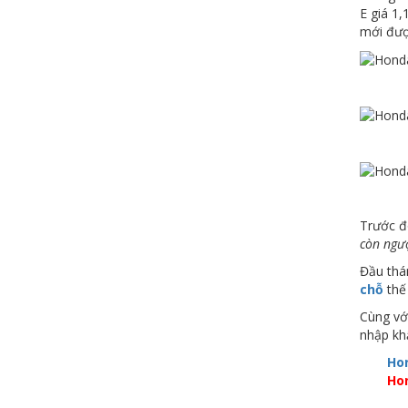
E giá 1,
mới được
Trước đ
còn ngượ
Đầu thá
chỗ
thế 
Cùng vớ
nhập kh
Hon
Ho