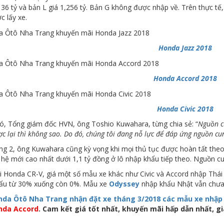
136 tỷ và bản L giá 1,256 tỷ. Bản G không được nhập về. Trên thực tế,
 lấy xe.
Honda Jazz 2018
Honda Accord 2018
Honda Civic 2018
ó, Tổng giám đốc HVN, ông Toshio Kuwahara, từng chia sẻ: “
Nguồn cu
c lại thì không sao. Do đó, chúng tôi đang nỗ lực để đáp ứng nguồn cung
ng 2, ông Kuwahara cũng kỳ vọng khi mọi thủ tục được hoàn tất theo
hệ mới cao nhất dưới 1,1 tỷ đồng ở lô nhập khẩu tiếp theo. Nguồn cung
i Honda CR-V, giá một số mẫu xe khác như Civic và Accord nhập Thái 
ẩu từ 30% xuống còn 0%. Mẫu xe
Odyssey
nhập khẩu Nhật vẫn chưa 
da Ôtô Nha Trang nhận đặt xe tháng 3/2018 các mẫu xe nhập
nda Accord
. Cam kết giá tốt nhất, khuyến mãi hấp dẫn nhất, g