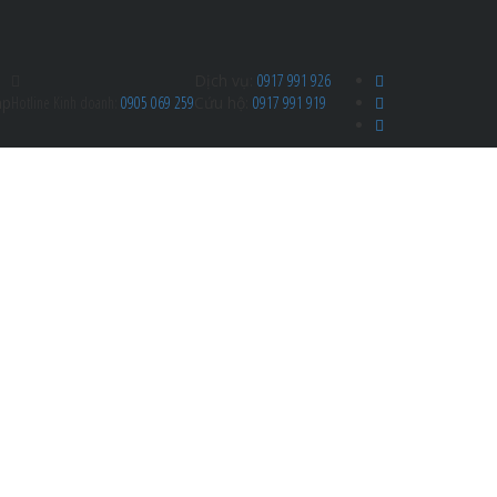
Dịch vụ:
0917 991 926
ap
Hotline Kinh doanh:
0905 069 259
Cứu hộ:
0917 991 919