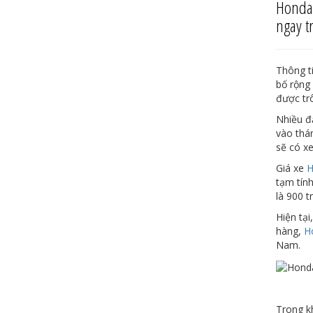
Honda 
ngay t
Thông t
bố rộng 
được trô
Nhiều đạ
vào thá
sẽ có xe
Giá xe
H
tạm tính
là 900 t
Hiện tại
hàng,
H
Nam.
Trong kh