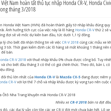
Việt Nam hoàn tất thủ tục nhập Honda CR-V, Honda Civic
rong tháng 3/2018
in Honda Việt Nam (HVN) đã hoàn thành giấy tờ nhập khẩu đúng quy 
rãi. Ảnh hưởng tích cực của việc này là lô hàng
Honda CR-V
thứ 2 sẽ 
ng đợi sẽ về mốc dự kiến ban đầu, tức dưới 1,1 tỷ đồng.
i lý cho biết đã nhận thông tin về việc
CR-V 2018
cùng các mẫu xe khá
ng 3 tới. Thời gian kiểm định các lô hàng sẽ mất khoảng 1 tháng nên
 để bán.
onda CR-V 2018
với thuế nhập khẩu 0% chưa được công bố. Tuy nhiên,
 và cho biết đầu tháng 3 có thể có giá chính thức. Theo đó, bản L có g
riệu đồng.
, đối thủ lớn nhất của
Honda CR-V
là
Mazda CX-5
đang được niêm yết
onda CR-V
với lợi thế 7 chỗ và nhập khẩu được kỳ vọng tạo nên cuộc 
Nhiều xe
CR-V 2018
bán ra đợt đầu
i đó, các đại lý vẫn còn tồn các xe CR-V đời mới chưa bán hết. Lô x