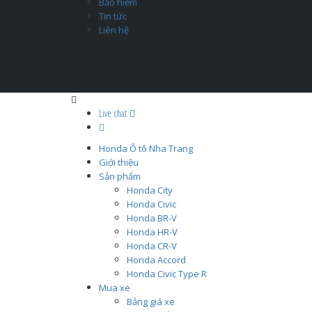
Bảo hiểm
Tin tức
Liên hệ
Live chat
Honda Ô tô Nha Trang
Giới thiệu
Sản phẩm
Honda City
Honda Civic
Honda BR-V
Honda HR-V
Honda CR-V
Honda Accord
Honda Civic Type R
Mua xe
Bảng giá xe