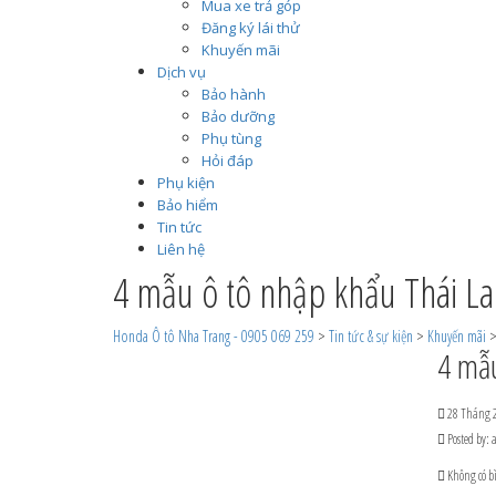
Mua xe trả góp
Đăng ký lái thử
Khuyến mãi
Dịch vụ
Bảo hành
Bảo dưỡng
Phụ tùng
Hỏi đáp
Phụ kiện
Bảo hiểm
Tin tức
Liên hệ
4 mẫu ô tô nhập khẩu Thái L
Honda Ô tô Nha Trang - 0905 069 259
>
Tin tức & sự kiện
>
Khuyến mãi
4 mẫu
28 Tháng 2
Posted by:
Không có b