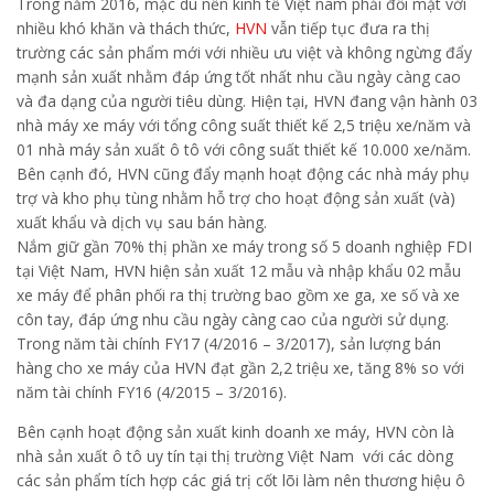
Trong năm 2016, mặc dù nền kinh tế Việt nam phải đối mặt với
nhiều khó khăn và thách thức,
HVN
vẫn tiếp tục đưa ra thị
trường các sản phẩm mới với nhiều ưu việt và không ngừng đẩy
mạnh sản xuất nhằm đáp ứng tốt nhất nhu cầu ngày càng cao
và đa dạng của người tiêu dùng. Hiện tại, HVN đang vận hành 03
nhà máy xe máy với tổng công suất thiết kế 2,5 triệu xe/năm và
01 nhà máy sản xuất ô tô với công suất thiết kế 10.000 xe/năm.
Bên cạnh đó, HVN cũng đẩy mạnh hoạt động các nhà máy phụ
trợ và kho phụ tùng nhằm hỗ trợ cho hoạt động sản xuất (và)
xuất khẩu và dịch vụ sau bán hàng.
Nắm giữ gần 70% thị phần xe máy trong số 5 doanh nghiệp FDI
tại Việt Nam, HVN hiện sản xuất 12 mẫu và nhập khẩu 02 mẫu
xe máy để phân phối ra thị trường bao gồm xe ga, xe số và xe
côn tay, đáp ứng nhu cầu ngày càng cao của người sử dụng.
Trong năm tài chính FY17 (4/2016 – 3/2017), sản lượng bán
hàng cho xe máy của HVN đạt gần 2,2 triệu xe, tăng 8% so với
năm tài chính FY16 (4/2015 – 3/2016).
Bên cạnh hoạt động sản xuất kinh doanh xe máy, HVN còn là
nhà sản xuất ô tô uy tín tại thị trường Việt Nam với các dòng
các sản phẩm tích hợp các giá trị cốt lõi làm nên thương hiệu ô