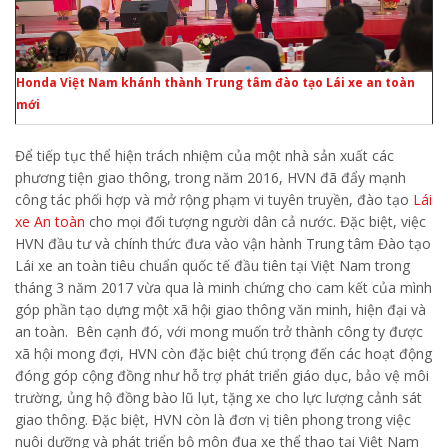
Honda Việt Nam khánh thành Trung tâm đào tạo Lái xe an toàn
mới
Để tiếp tục thể hiện trách nhiệm của một nhà sản xuất các
phương tiện giao thông, trong năm 2016, HVN đã đẩy mạnh
công tác phối hợp và mở rộng phạm vi tuyên truyền, đào tạo
Lái
xe An toàn
cho mọi đối tượng người dân cả nước. Đặc biệt, việc
HVN đầu tư và chính thức đưa vào vận hành Trung tâm Đào tạo
Lái xe an toàn tiêu chuẩn quốc tế đầu tiên tại Việt Nam trong
tháng 3 năm 2017 vừa qua là minh chứng cho cam kết của mình
góp phần tạo dựng một xã hội giao thông văn minh, hiện đại và
an toàn. Bên cạnh đó, với mong muốn trở thành công ty được
xã hội mong đợi, HVN còn đặc biệt chú trọng đến các hoạt động
đóng góp cộng đồng như hỗ trợ phát triển giáo dục, bảo vệ môi
trường, ủng hộ đồng bào lũ lụt, tặng xe cho lực lượng cảnh sát
giao thông. Đặc biệt, HVN còn là đơn vị tiên phong trong việc
nuôi dưỡng và phát triển bộ môn đua xe thể thao tại Việt Nam