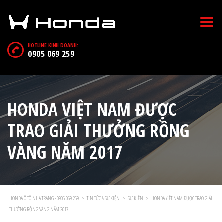
HOTLINE KINH DOANH:
0905 069 259
HONDA VIỆT NAM ĐƯỢC
TRAO GIẢI THƯỞNG RỒNG
VÀNG NĂM 2017
HONDA Ô TÔ NHA TRANG - 0905 069 259
>
TIN TỨC & SỰ KIỆN
>
SỰ KIỆN
>
HONDA VIỆT NAM ĐƯỢC TRAO GIẢI
THƯỞNG RỒNG VÀNG NĂM 2017