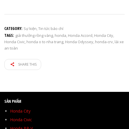
CATEGORY:
Sự kiện
,
Tin tức báo chí
TAGS:
giải thưởng rồng vàng
,
honda
,
Honda Accord
,
Honda City
,
Honda Civic
,
honda o to nha trang
,
Honda Odyssey
,
honda-crv
,
lái xe
an toàn
SHARE THIS
SẢN PHẨM
Honda City
Honda Civic
Honda BR-V