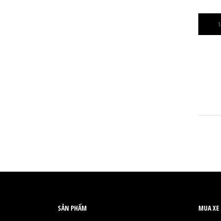
1
SẢN PHẨM
MUA XE