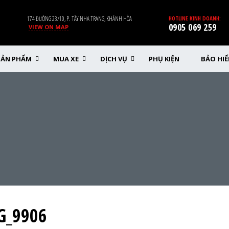
174 ĐƯỜNG 23/10, P. TÂY NHA TRANG, KHÁNH HÒA
HOTLINE KINH DOANH:
0905 069 259
VIEW ON MAP
SẢN PHẨM
MUA XE
DỊCH VỤ
PHỤ KIỆN
BẢO HI
G_9906