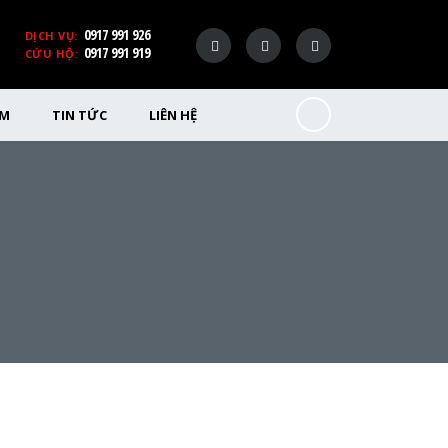
0917 991 926
DỊCH VỤ:
0917 991 919
CỨU HỘ:
ỂM
TIN TỨC
LIÊN HỆ