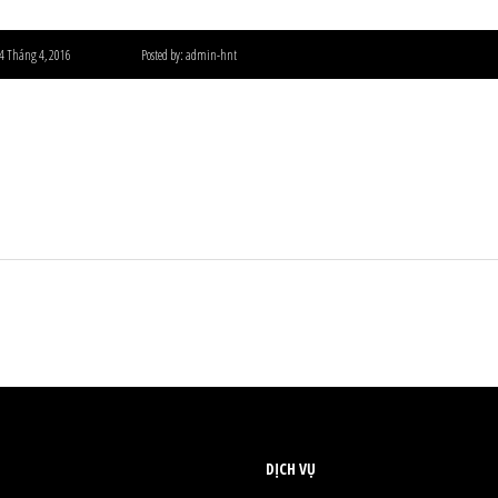
4 Tháng 4, 2016
Posted by:
admin-hnt
DỊCH VỤ