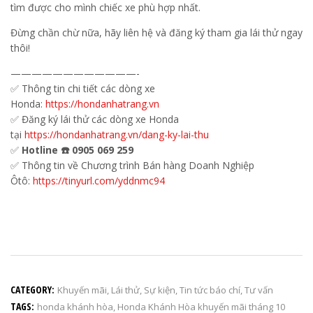
tìm được cho mình chiếc xe phù hợp nhất.
Đừng chần chừ nữa, hãy liên hệ và đăng ký tham gia lái thử ngay
thôi!
————————————-
✅ Thông tin chi tiết các dòng xe
Honda:
https://hondanhatrang.vn
✅ Đăng ký lái thử các dòng xe Honda
tại
https://hondanhatrang.vn/dang-ky-lai-thu
✅
Hotline ☎️ 0905 069 259
✅ Thông tin về Chương trình Bán hàng Doanh Nghiệp
Ôtô:
https://tinyurl.com/yddnmc94
CATEGORY:
Khuyến mãi
,
Lái thử
,
Sự kiện
,
Tin tức báo chí
,
Tư vấn
TAGS:
honda khánh hòa
,
Honda Khánh Hòa khuyến mãi tháng 10