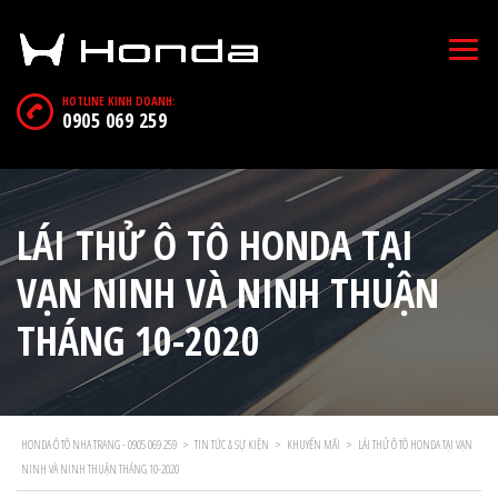
HOTLINE KINH DOANH:
0905 069 259
LÁI THỬ Ô TÔ HONDA TẠI
VẠN NINH VÀ NINH THUẬN
THÁNG 10-2020
HONDA Ô TÔ NHA TRANG - 0905 069 259
>
TIN TỨC & SỰ KIỆN
>
KHUYẾN MÃI
>
LÁI THỬ Ô TÔ HONDA TẠI VẠN
NINH VÀ NINH THUẬN THÁNG 10-2020