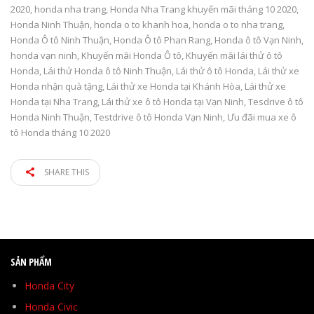
2020
,
honda nha trang
,
Honda Nha Trang khuyến mãi tháng 10 2020
,
Honda Ninh Thuận
,
honda o to khanh hoa
,
honda o to nha trang
,
Honda Ô tô Ninh Thuận
,
Honda Ô tô Phan Rang
,
Honda ô tô Vạn Ninh
,
honda vạn ninh
,
Khuyến mãi Honda Ô tô
,
Khuyến mãi lái thử ô tô
Honda
,
Lái thử Honda ô tô Ninh Thuận
,
Lái thử ô tô Honda
,
Lái thử xe
Honda nhận quà tặng
,
Lái thử xe Honda tại Khánh Hòa
,
Lái thử xe
Honda tại Nha Trang
,
Lái thử xe ô tô Honda tại Vạn Ninh
,
Tesdrive ô tô
Honda Ninh Thuận
,
Testdrive ô tô Honda Vạn Ninh
,
Ưu đãi mua xe ô
tô Honda tháng 10 2020
SHARE THIS
SẢN PHẨM
Honda City
Honda Civic