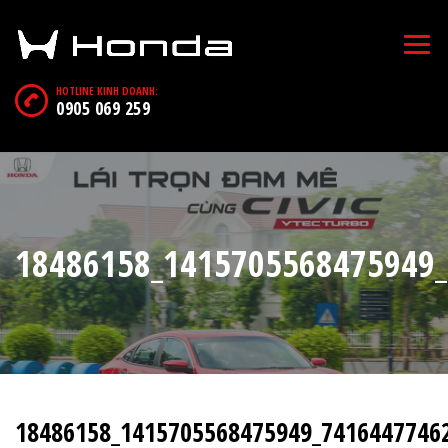
HOTLINE KINH DOANH:
0905 069 259
18486158_1415705568475949
18486158_1415705568475949_7416447746