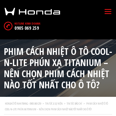
HOTLINE KINH DOANH:
0905 069 259
PHIM CÁCH NHIỆT Ô TÔ COOL-
N-LITE PHÚN XẠ TITANIUM –
NÊN CHỌN PHIM CÁCH NHIỆT
NÀO TỐT NHẤT CHO Ô TÔ?
HONDA Ô TÔ NHA TRANG - 0905 069 259
>
TIN TỨC & SỰ KIỆN
>
TIN TỨC BÁO CHÍ
>
PHIM CÁCH NHIỆT Ô TÔ
COOL-N-LITE PHÚN XẠ TITANIUM – NÊN CHỌN PHIM CÁCH NHIỆT NÀO TỐT NHẤT CHO Ô TÔ?