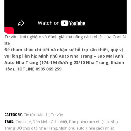
Tư vấn, trải nghiệm và đánh giá khả năng cách nhiệt của Cool N
lite
Để tham khảo chi tiết và nhận sự hỗ trợ cần thiết, quý vị
vui lòng liên hệ: Minh Phú Auto Nha Trang – Sao Mai Anh
Auto Nha Trang (174-194 đường 23/10 Nha Trang, Khánh
Hòa). HOTLINE 0905 069 259.
CATEGORY:
Tin tức báo chí
,
Tư vấn
TAGS:
Coolnlite
,
Dán kính cách nhiệt
,
Dán phim cách nhiệt tại Nha
Trang
,
ĐỒ chơi ô tô Nha Trang
,
Minh phú auto
,
Phim cách nhiệt