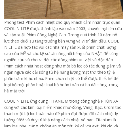
Phòng test Phim cách nhiệt cho quý khách cảm nhận trực quan
COOL N LITE được thành lập vào năm 2003, chuyên nghiên cứu
và sản xuất Phim Công Nghệ Cao. Trong quá trình 10 năm nỗ
lực theo đuổi sự tăng trưởng bền vững và vị trí dẫn đầu, COOL
N LITE đã hợp tác với các nhà máy sản xuất phim chất lượng
cao của MỸ và các kỹ sư tài năng nổi tiếng của NHẬT để cùng
nghiên cứu và cho ra đời các dòng phim ưu việt và độc đáo.
Phim cách nhiệt hoạt động như một bộ lọc có tác dụng giảm và
ngăn ngừa các dải sóng từ hệ năng lượng mặt trời theo tỷ lệ
phần trăm khác nhau. Phim cách nhiệt có thể được thiết kế để
loại bỏ một phần hoặc loại bỏ hoàn toàn cả ba dải sóng trong
hệ mặt trời.
COOL N LITE ứng dụng TITANIUM trong công nghệ PHÚN XẠ
cùng với các kim loại hiếm khác như Đồng, Vàng, Bạc, Crôm tạo
thành một bộ lọc hoàn hảo để phim đạt được độ cách nhiệt lý
tưởng 98% và duy trì khả năng cách nhiệt vô hạn. Titanium là
kim loại nhẹ, cứng, chống ăn mòn tốt, kể cả với axít, khí clo và