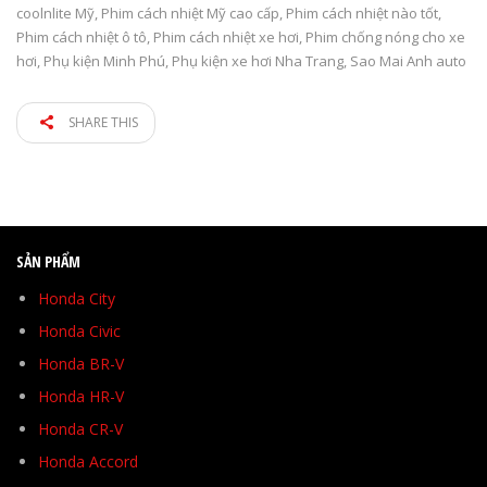
coolnlite Mỹ
,
Phim cách nhiệt Mỹ cao cấp
,
Phim cách nhiệt nào tốt
,
Phim cách nhiệt ô tô
,
Phim cách nhiệt xe hơi
,
Phim chống nóng cho xe
hơi
,
Phụ kiện Minh Phú
,
Phụ kiện xe hơi Nha Trang
,
Sao Mai Anh auto
SHARE THIS
SẢN PHẨM
Honda City
Honda Civic
Honda BR-V
Honda HR-V
Honda CR-V
Honda Accord