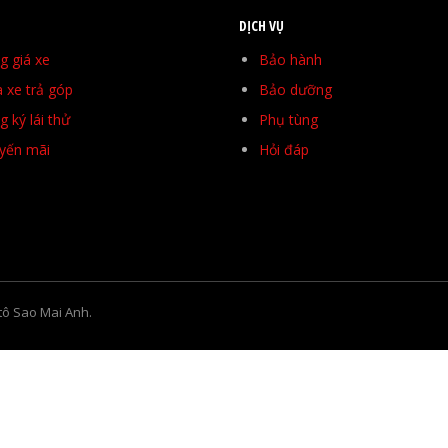
DỊCH VỤ
g giá xe
Bảo hành
 xe trả góp
Bảo dưỡng
 ký lái thử
Phụ tùng
yến mãi
Hỏi đáp
tô Sao Mai Anh.