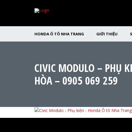
HONDA Ô TÔ NHA TRANG
GIỚI THIỆU
CIVIC MODULO – PHỤ 
HÒA – 0905 069 259