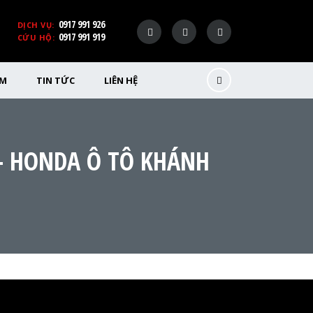
0917 991 926
DỊCH VỤ:
0917 991 919
CỨU HỘ:
ỂM
TIN TỨC
LIÊN HỆ
 – HONDA Ô TÔ KHÁNH