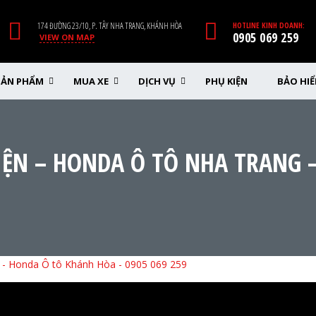
174 ĐƯỜNG 23/10, P. TÂY NHA TRANG, KHÁNH HÒA
HOTLINE KINH DOANH:
0905 069 259
VIEW ON MAP
SẢN PHẨM
MUA XE
DỊCH VỤ
PHỤ KIỆN
BẢO HI
KIỆN – HONDA Ô TÔ NHA TRANG