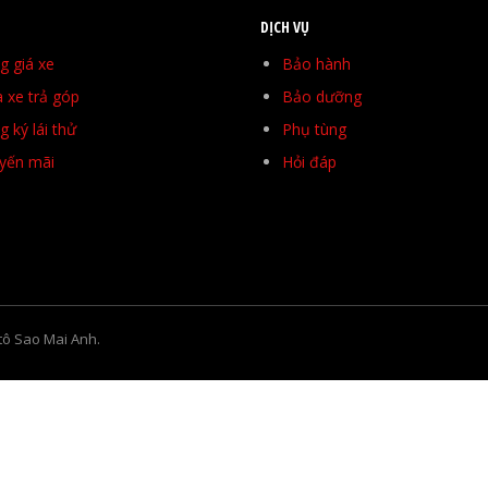
DỊCH VỤ
g giá xe
Bảo hành
 xe trả góp
Bảo dưỡng
 ký lái thử
Phụ tùng
yến mãi
Hỏi đáp
tô Sao Mai Anh.