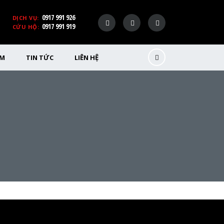
0917 991 926
DỊCH VỤ:
0917 991 919
CỨU HỘ:
ỂM
TIN TỨC
LIÊN HỆ