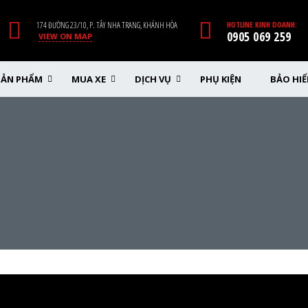
174 ĐƯỜNG 23/10, P. TÂY NHA TRANG, KHÁNH HÒA
HOTLINE KINH DOANH:
0905 069 259
VIEW ON MAP
SẢN PHẨM
MUA XE
DỊCH VỤ
PHỤ KIỆN
BẢO HI