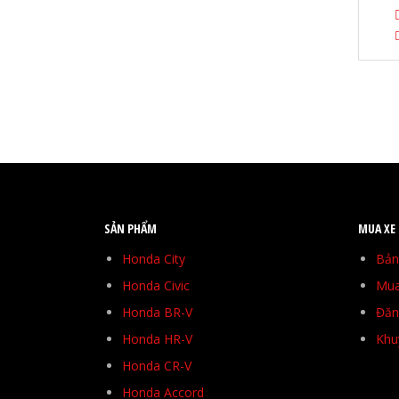
SẢN PHẨM
MUA XE
Honda City
Bản
Honda Civic
Mua
Honda BR-V
Đăng
Honda HR-V
Khu
Honda CR-V
Honda Accord