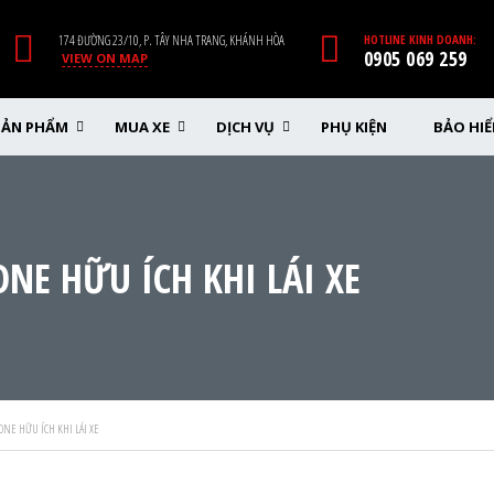
174 ĐƯỜNG 23/10, P. TÂY NHA TRANG, KHÁNH HÒA
HOTLINE KINH DOANH:
0905 069 259
VIEW ON MAP
SẢN PHẨM
MUA XE
DỊCH VỤ
PHỤ KIỆN
BẢO HI
NE HỮU ÍCH KHI LÁI XE
NE HỮU ÍCH KHI LÁI XE