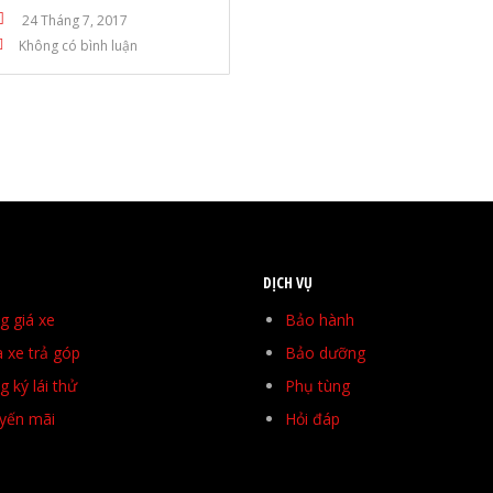
24 Tháng 7, 2017
Không có bình luận
DỊCH VỤ
g giá xe
Bảo hành
 xe trả góp
Bảo dưỡng
 ký lái thử
Phụ tùng
yến mãi
Hỏi đáp