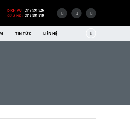
0917 991 926
DỊCH VỤ:
0917 991 919
CỨU HỘ:
ỂM
TIN TỨC
LIÊN HỆ