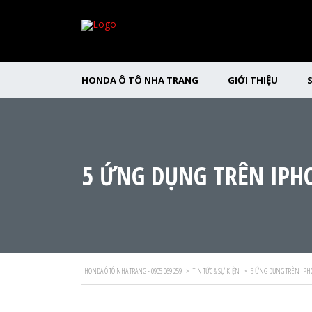
HONDA Ô TÔ NHA TRANG
GIỚI THIỆU
5 ỨNG DỤNG TRÊN IPHO
HONDA Ô TÔ NHA TRANG - 0905 069 259
>
TIN TỨC & SỰ KIỆN
>
5 ỨNG DỤNG TRÊN IPHO