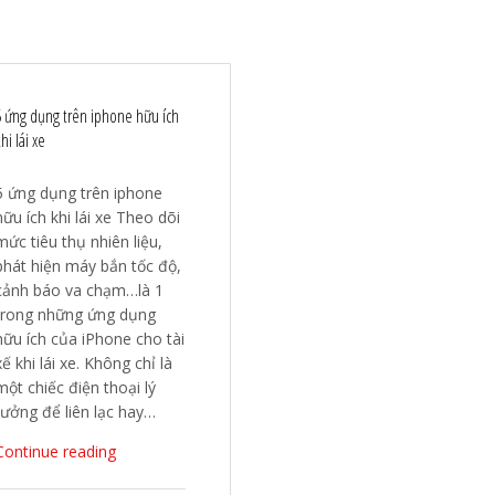
5 ứng dụng trên iphone hữu ích
hi lái xe
5 ứng dụng trên iphone
hữu ích khi lái xe Theo dõi
mức tiêu thụ nhiên liệu,
phát hiện máy bắn tốc độ,
cảnh báo va chạm…là 1
trong những ứng dụng
hữu ích của iPhone cho tài
xế khi lái xe. Không chỉ là
một chiếc điện thoại lý
tưởng để liên lạc hay…
Continue reading