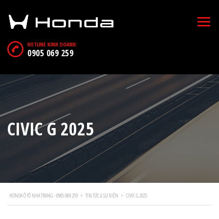
HOTLINE KINH DOANH:
0905 069 259
CIVIC G 2025
HONDA Ô TÔ NHA TRANG - 0905 069 259
>
TIN TỨC & SỰ KIỆN
>
CIVIC G 2025