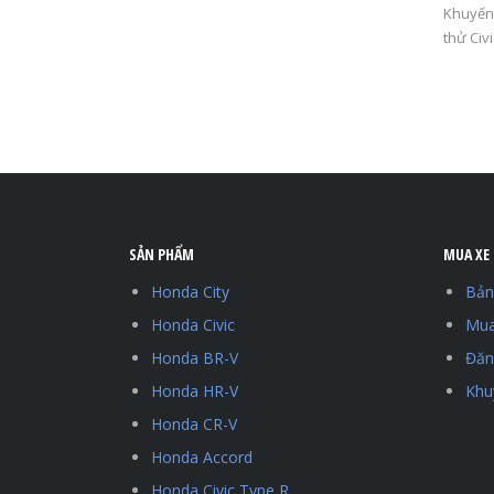
Khuyến
thử Civ
SẢN PHẨM
MUA XE
Honda City
Bản
Honda Civic
Mua
Honda BR-V
Đăng
Honda HR-V
Khu
Honda CR-V
Honda Accord
Honda Civic Type R