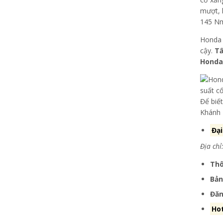
mượt, 
145 Nm
Honda 
cậy.
Tấ
Honda
Để biết
Khánh 
Đại
Địa ch
Thô
Bản
Đăn
Hot