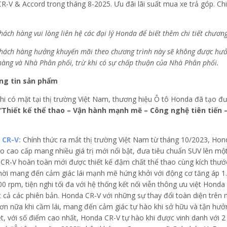
hách hàng vui lòng liên hệ các đại lý Honda để biết thêm chi tiết chươn
hách hàng hưởng khuyến mãi theo chương trình này sẽ không được hưởn
hàng và Nhà Phân phối, trừ khi có sự chấp thuận của Nhà Phân phối.
ông tin sản phẩm
khi có mặt tại thị trường Việt Nam, thương hiệu Ô tô Honda đã tạo đượ
“Thiết kế thể thao – Vận hành mạnh mẽ – Công nghệ tiên tiến 
 CR-V:
Chính thức ra mắt thị trường Việt Nam từ tháng 10/2023, Hon
ao cao cấp mang nhiều giá trị mới nổi bật, đưa tiêu chuẩn SUV lên mộ
CR-V hoàn toàn mới được thiết kế đậm chất thể thao cùng kích thước 
hời mang đến cảm giác lái mạnh mẽ hứng khởi với động cơ tăng áp 1
00 rpm, tiện nghi tối đa với hệ thống kết nối viễn thông ưu việt Ho
t cả các phiên bản. Honda CR-V với những sự thay đổi toàn diện trên m
hơn nữa khi cầm lái, mang đến cảm giác tự hào khi sở hữu và tận hư
ệt, với số điểm cao nhất, Honda CR-V tự hào khi được vinh danh với 2