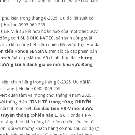
triệu – 1 tỷ” tại Lễ công bố Danh hiệu “Xe của năm
da BR-V là sự kết hợp hoàn hảo của một chiếc SUV
ị động cơ
1.5L DOHC i-VTEC,
sản sinh công suất
h và khả năng tiết kiệm nhiên liệu vượt trội. Honda
iên tiến Honda SENSING
trên tất cả các phiên bản
Watch
(bản L). Mẫu xe đã chính thức đạt
chứng
hương trình đánh giá xe mới khu vực Đông
Việt quan tâm và mong chờ, tháng 4 năm 2025,
với thông điệp
“TINH TẾ trong từng CHUYỂN
ổi bật. Đặc biệt,
lần đầu tiên HR-V mới được
 truyền thống (phiên bản L, G).
Honda HR-V
 tăng thêm khả năng tiết kiệm nhiên liệu lên tới
n. Đối với những khách hàng có nhu cầu với động
ang bị trên phiên bản L, G giúp mẫu xe vẫn hành