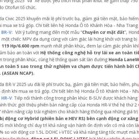
iển vọng 2025” và “Xe được yêu thích nhất phân khúc xe gầm thấp 750 
do Otofun tổ chức.
 BR-V:
Với ý tưởng mang đến một mẫu “
Chuyên cơ mặt đất
”, Hon
h, một chiếc MPV đa dụng cùng với cảm giác lái hứng khởi với trang b
i
119 Hp/6.600 rpm
mạnh nhất phân khúc
,
đem lại cảm giác phấn khíc
ảm bảo an toàn với
Hệ thống công nghệ hỗ trợ lái xe an toàn t
ên trong phân khúc, cùng hệ thống quan sát làn đường
Honda Lane
An toàn 5 sao trong thử nghiệm va chạm được tiến hành bởi C
 (ASEAN NCAP).
 HR-V
:
Tiếp nối thành công trong phân khúc B-SUV được khách hàng 
ính thức giới thiệu phiên bản nâng cấp của Honda HR-V thế hệ thứ 2 
”
nhằm nâng cấp trải nghiệm cho khách hàng thông qua những giá trị n
bị động cơ Hybrid (phiên bản e:HEV RS) bên cạnh động cơ xăng
RS mới không chỉ duy trì khả năng vận hành ổn định vốn có mà còn làm
% so với động cơ 1.5L DOHC i-VTEC và khả năng tăng tốc mượt mà hơ
g truyền thống,
động cơ 1.5L DOHC i-VTEC
hút khí tự nhiên được tr