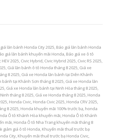
giá lăn bánh Honda City 2025
,
Báo giá lăn bánh Honda
áo giá lăn bánh khuyến mãi Honda
,
Báo giá xe ô tô
ic HEV 2025
,
Civic Hybrid
,
Civic Hybrid 2025
,
Civic RS 2025
,
025
,
Giá lăn bánh ô tô Honda tháng 8 2025
,
Giá xe
áng 8 2025
,
Giá xe Honda lăn bánh tại Diên Khánh
n bánh tại Khánh Sơn tháng 8 2025
,
Giá xe Honda lăn
025
,
Giá xe Honda lăn bánh tại Ninh Hòa tháng 8 2025
,
 Ninh tháng 8 2025
,
Giá xe Honda tháng 8 2025
,
Honda
2025
,
Honda Civic
,
Honda Civic 2025
,
Honda CRV 2025
,
ng 8 2025
,
Honda khuyến mãi 100% trước bạ
,
honda
nda Ô tô Khánh Hòa khuyến mãi
,
Honda Ô tô Khánh
ến mãi
,
Honda Ô tô Nha Trang khuyến mãi tháng 8
i giảm giá ô tô Honda
,
Khuyến mãi thuế trước bạ
onda City
,
Khuyến mãi thuế trước bạ Honda Civic
,