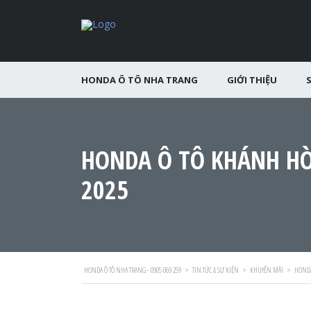
HONDA Ô TÔ NHA TRANG
GIỚI THIỆU
HONDA Ô TÔ KHÁNH HÒ
2025
HONDA Ô TÔ NHA TRANG - 0905 069 259
>
TIN TỨC & SỰ KIỆN
>
KHUYẾN MÃI
>
HONDA