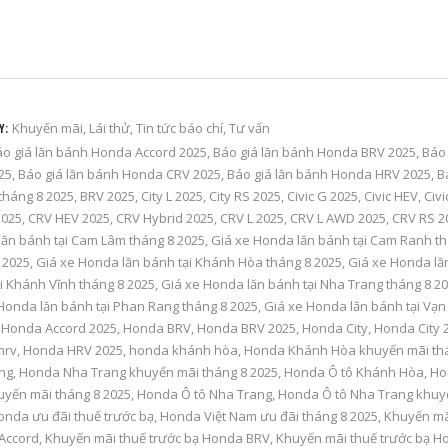
Khuyến mãi
,
Lái thử
,
Tin tức báo chí
,
Tư vấn
Y:
o giá lăn bánh Honda Accord 2025
,
Báo giá lăn bánh Honda BRV 2025
,
Báo 
025
,
Báo giá lăn bánh Honda CRV 2025
,
Báo giá lăn bánh Honda HRV 2025
,
B
tháng 8 2025
,
BRV 2025
,
City L 2025
,
City RS 2025
,
Civic G 2025
,
Civic HEV
,
Civ
2025
,
CRV HEV 2025
,
CRV Hybrid 2025
,
CRV L 2025
,
CRV L AWD 2025
,
CRV RS 2
ăn bánh tại Cam Lâm tháng 8 2025
,
Giá xe Honda lăn bánh tại Cam Ranh th
 2025
,
Giá xe Honda lăn bánh tại Khánh Hòa tháng 8 2025
,
Giá xe Honda lă
i Khánh Vĩnh tháng 8 2025
,
Giá xe Honda lăn bánh tại Nha Trang tháng 8 2
Honda lăn bánh tại Phan Rang tháng 8 2025
,
Giá xe Honda lăn bánh tại Vạn
,
Honda Accord 2025
,
Honda BRV
,
Honda BRV 2025
,
Honda City
,
Honda City 
hrv
,
Honda HRV 2025
,
honda khánh hòa
,
Honda Khánh Hòa khuyến mãi thá
ng
,
Honda Nha Trang khuyến mãi tháng 8 2025
,
Honda Ô tô Khánh Hòa
,
Ho
yến mãi tháng 8 2025
,
Honda Ô tô Nha Trang
,
Honda Ô tô Nha Trang khuy
onda ưu đãi thuế trước bạ
,
Honda Việt Nam ưu đãi tháng 8 2025
,
Khuyến mã
Accord
,
Khuyến mãi thuế trước bạ Honda BRV
,
Khuyến mãi thuế trước bạ H