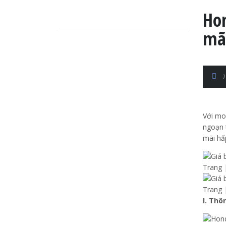
Ho
mã
7
Với mo
ngoạn 
mãi hấ
I. Thô