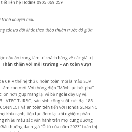
g trình khuyến mãi.
g các ưu đãi khác theo thỏa thuận trước đó giữa
c dấu ấn trong tâm trí khách hàng về các giá trị
– Thân thiện với môi trường – An toàn vượt
da CR-V thế hệ thứ 6 hoàn toàn mới là mẫu SUV
t tầm cao mới. Với thông điệp “Mãnh lực bứt phá”,
lớn hơn giúp mang lại vẻ bề ngoài đầy uy vệ,
.5L VTEC TURBO, sản sinh công suất cực đại 188
nda CONNECT và an toàn tiên tiến với Honda SENSING
ọi khía cạnh, tiếp tục đem lại trải nghiệm phấn
ởng nhiều màu sắc vận hành trên mọi cung đường.
 Giải thưởng danh giá “Ô tô của năm 2023” toàn thị