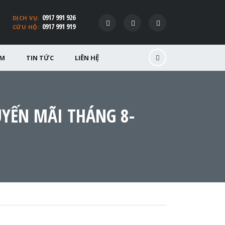
0917 991 926
DỊCH VỤ:
0917 991 919
CỨU HỘ:
ỂM
TIN TỨC
LIÊN HỆ
UYẾN MÃI THÁNG 8-