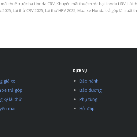
 mãi thuế trước bạ Honda CRV
,
Khuyến mãi thuế trước bạ Honda HRV
,
Lái t
ic 2025
,
Lái thử CRV 2025
,
Lái thử HRV 2025
,
Mua xe Honda trả góp lãi suất t
DỊCH VỤ
g giá xe
Bảo hành
 xe trả góp
Bảo dưỡng
 ký lái thử
Phụ tùng
yến mãi
Hỏi đáp