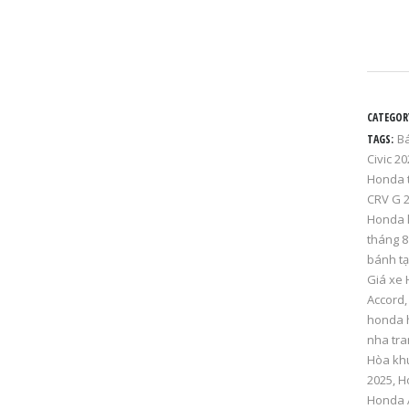
CATEGOR
Bá
TAGS:
Civic 2
Honda 
CRV G 
Honda l
tháng 8
bánh tạ
Giá xe 
Accord
honda 
nha tra
Hòa khu
2025
,
H
Honda 