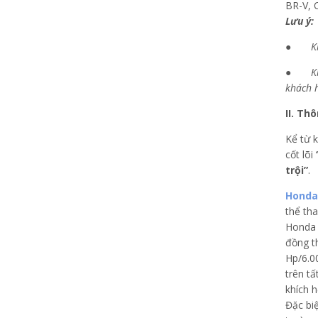
Lưu ý:
●
K
●
K
khách 
II. Th
Kể từ 
cốt lõi
trội”
.
Honda
thể th
Honda 
đồng t
Hp/6.0
trên tấ
khích 
Đặc bi