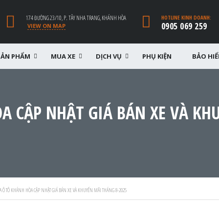
174 ĐƯỜNG 23/10, P. TÂY NHA TRANG, KHÁNH HÒA
HOTLINE KINH DOANH:
0905 069 259
VIEW ON MAP
SẢN PHẨM
MUA XE
DỊCH VỤ
PHỤ KIỆN
BẢO HI
A CẬP NHẬT GIÁ BÁN XE VÀ KH
 Ô TÔ KHÁNH HÒA CẬP NHẬT GIÁ BÁN XE VÀ KHUYẾN MÃI THÁNG 8-2025