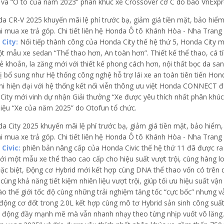
 và “Ô tô của năm 2023” phân khúc xe Crossover cỡ C do báo VnExpr
City:
Nối tiếp thành công của Honda City thế hệ thứ 5, Honda City 
t mẫu xe sedan “Thể thao hơn, An toàn hơn”. Thiết kế thể thao, cá tí
 khoắn, la zăng mới với thiết kế phong cách hơn, nội thất bọc da sang
bị bổ sung như Hệ thống công nghệ hỗ trợ lái xe an toàn tiên tiến Ho
ghi hiện đại với hệ thống kết nối viễn thông ưu việt Honda CONNECT đ
City mới vinh dự nhận Giải thưởng “Xe được yêu thích nhất phân khúc 
iệu “Xe của năm 2025” do Otofun tổ chức.
Civic:
phiên bản nâng cấp của Honda Civic thế hệ thứ 11 đã được r
i một mẫu xe thể thao cao cấp cho hiệu suất vượt trội, cùng hàng loạt
Đặc biệt, Động cơ Hybrid mới kết hợp cùng DNA thể thao vốn có trê
 cùng khả năng tiết kiệm nhiên liệu vượt trội, giúp tối ưu hiệu suất 
ào thế giới tốc độ cùng những trải nghiệm tăng tốc “cực bốc” nhưng 
 động cơ đốt trong 2.0L kết hợp cùng mô tơ Hybrid sản sinh công suất
 động đầy mạnh mẽ mà vẫn nhanh nhạy theo từng nhịp vuốt vô lăng. 