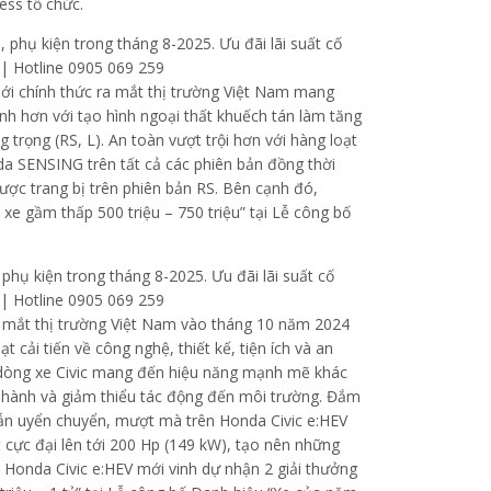
ess tổ chức.
mới chính thức ra mắt thị trường Việt Nam mang
nh hơn với tạo hình ngoại thất khuếch tán làm tăng
 trọng (RS, L). An toàn vượt trội hơn với hàng loạt
nda SENSING trên tất cả các phiên bản đồng thời
ược trang bị trên phiên bản RS. Bên cạnh đó,
xe gầm thấp 500 triệu – 750 triệu” tại Lễ công bố
a mắt thị trường Việt Nam vào tháng 10 năm 2024
 cải tiến về công nghệ, thiết kế, tiện ích và an
n dòng xe Civic mang đến hiệu năng mạnh mẽ khác
vận hành và giảm thiểu tác động đến môi trường. Đắm
vẫn uyển chuyển, mượt mà trên Honda Civic e:HEV
 cực đại lên tới 200 Hp (149 kW), tạo nên những
Honda Civic e:HEV mới vinh dự nhận 2 giải thưởng