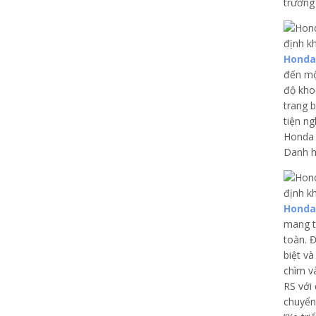
trường
Honda 
đến mộ
độ khoẻ
trang 
tiện n
Honda 
Danh h
Honda 
mang tớ
toàn. 
biệt và
chìm v
RS với
chuyển