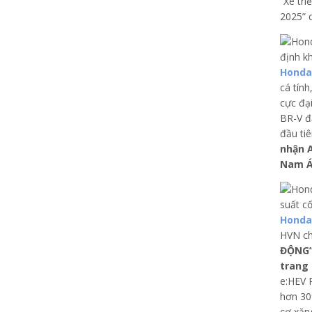
“Xe tr
2025” 
Honda
cá tín
cực đạ
BR-V đ
đầu ti
nhận 
Nam Á
Honda
HVN ch
ĐỘNG
trang 
e:HEV 
hơn 30
cơ xăn