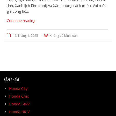
tính, Xanh lịch lãm (mới) và Xám phong cách (mới). Với mức
giá công bố…
Continue reading
13 Tháng 1, 2025
Không có bình luận
SẢN PHẨM
Honda City
Honda Civic
Honda BR-V
Honda HR-V