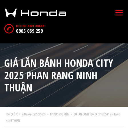
HOTLINE KINH DOANH:
0905 069 259
GIÁ LĂN BÁNH HONDA CITY
2025 PHAN RANG NINH
THUẬN
HONDA Ô TÔ NHA TRANG - 0905 069 259
>
TIN TỨC & SỰ KIỆN
>
GIÁ LĂN BÁNH HONDA CITY 2025 PHAN RANG
NINH THUẬN