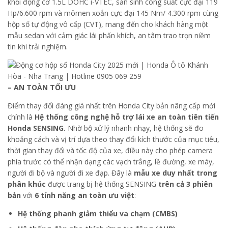
khối động cơ 1.5L DOHC i-VTEC, sản sinh công suất cực đại 119
Hp/6.600 rpm và mômen xoắn cực đại 145 Nm/ 4.300 rpm cùng
hộp số tự động vô cấp (CVT), mang đến cho khách hàng một
mẫu sedan với cảm giác lái phấn khích, an tâm trao trọn niềm
tin khi trải nghiệm.
– AN TOÀN TỐI ƯU
Điểm thay đổi đáng giá nhất trên Honda City bản nâng cấp mới
chính là
Hệ thống công nghệ hỗ trợ lái xe an toàn tiên tiến
Honda SENSING.
Nhờ bộ xử lý nhanh nhạy, hệ thống sẽ đo
khoảng cách và vị trí dựa theo thay đổi kích thước của mục tiêu,
thời gian thay đổi và tốc độ của xe, điều này cho phép camera
phía trước có thể nhận dạng các vạch trắng, lề đường, xe máy,
người đi bộ và người đi xe đạp. Đây là
mẫu xe duy nhất trong
phân khúc
được trang bị hệ thống SENSING
trên cả 3 phiên
bản
với
6 tính năng an toàn ưu việt
:
Hệ thống phanh giảm thiểu va chạm (CMBS)