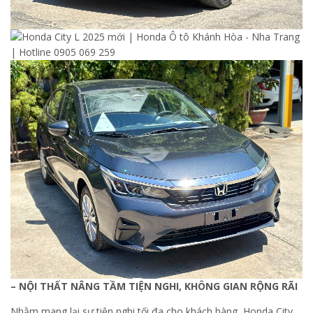
– NỘI THẤT NÂNG TẦM TIỆN NGHI, KHÔNG GIAN RỘNG RÃI
Nhằm mang lại sự tiện nghi tối đa cho khách hàng, Honda City