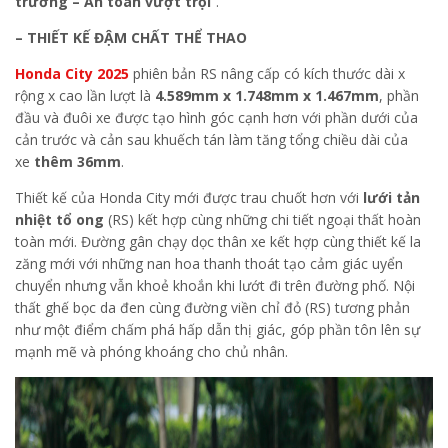
trường – An toàn vượt trội
”.
– THIẾT KẾ ĐẬM CHẤT THỂ THAO
Honda City 2025
phiên bản RS nâng cấp có kích thước dài x
rộng x cao lần lượt là
4.589mm x 1.748mm x 1.467mm
, phần
đầu và đuôi xe được tạo hình góc cạnh hơn với phần dưới của
cản trước và cản sau khuếch tán làm tăng tổng chiều dài của
xe
thêm 36mm
.
Thiết kế của Honda City mới được trau chuốt hơn với
lưới tản
nhiệt tổ ong
(RS) kết hợp cùng những chi tiết ngoại thất hoàn
toàn mới. Đường gân chạy dọc thân xe kết hợp cùng thiết kế la
zăng mới với những nan hoa thanh thoát tạo cảm giác uyển
chuyển nhưng vẫn khoẻ khoắn khi lướt đi trên đường phố. Nội
thất ghế bọc da đen cùng đường viền chỉ đỏ (RS) tương phản
như một điểm chấm phá hấp dẫn thị giác, góp phần tôn lên sự
mạnh mẽ và phóng khoáng cho chủ nhân.