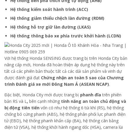
Hệ thống đèn pha thích ứng tự động (AHB)
Hệ thống kiểm soát hành trình (ACC)
Hệ thống giảm thiểu chệch làn đường (RDM)
Hệ thống hỗ trợ giữ làn đường (LKAS)
Hệ thống thông báo xe phía trước khởi hành (LCDN)
Với hệ thống Honda SENSING được trang bị trên Honda City bản
nâng cấp mới, Honda đã hoàn thiện áp dụng hệ thống này trên
tất cả các phiên bản thuộc tất cả các dải sản phẩm và vinh dự
được đánh giá đạt
Chứng nhận an toàn 5 sao của Chương
trình Đánh giá xe mới Đông Nam Á (ASEAN NCAP)
.
Đặc biệt, Honda City mới được trang bị
phanh đĩa
trên phiên
bản RS và L
,
bên cạnh những
tính năng an toàn chủ động và
bị động tiên tiến
vốn có như hệ thống 6 túi khí (RS), hệ thống
chống bó cứng phanh (ABS), hệ thống phân phối lực phanh điện
tử (EBD), hệ thống phanh khẩn cấp (BA), hệ thống cân bằng
điện tử (VSA), hệ thống khởi hành ngang dốc (HSA), camera lùi