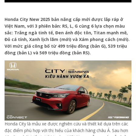
Honda City New 2025 bản nâng cấp mới được lắp ráp ở
Việt Nam, với 3 phiên bản: RS, L, G cùng 6 lựa chọn màu
sắc: Trắng ngà tinh tế, Đen ánh độc tôn, Titan mạnh mẽ,
Đỏ cá tính, Xanh lịch lãm (mới) và Xám phong cách (mới).
Với mức giá công bố từ 499 triệu đồng (bản G), 539 triệu
đồng (bản L) và 569 triệu đồng (bản RS).
Honda City là mẫu xe được nghiên cứu và thiết kế dựa trên các
đặc điểm phù hợp với thị hiếu của khách hàng châu Á. Sau hơn