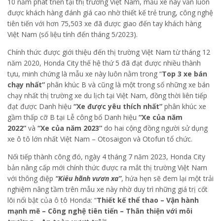
10 năm phát triển tại thị trường Việt Nam, mẫu xe này vẫn luôn
được khách hàng đánh giá cao nhờ thiết kế trẻ trung, công nghệ
tiên tiến với hơn 75,503 xe đã được giao đến tay khách hàng
Việt Nam (số liệu tính đến tháng 5/2023).
Chính thức được giới thiệu đến thị trường Việt Nam từ tháng 12
năm 2020, Honda City thế hệ thứ 5 đã đạt được nhiều thành
tựu, minh chứng là mẫu xe này luôn nằm trong “
Top 3 xe bán
chạy nhất”
phân khúc B và cũng là một trong số những xe bán
chạy nhất thị trường xe du lịch tại Việt Nam, đồng thời liên tiếp
đạt được Danh hiệu
“Xe được yêu thích nhất”
phân khúc xe
gầm thấp cỡ B tại Lễ công bố Danh hiệu
“Xe của năm
2022”
và
“Xe của năm 2023”
do hai cộng đồng người sử dụng
xe ô tô lớn nhất Việt Nam – Otosaigon và Otofun tổ chức.
Nối tiếp thành công đó, ngày 4 tháng 7 năm 2023, Honda City
bản nâng cấp mới chính thức được ra mắt thị trường Việt Nam
với thông điệp
“Kiêu hãnh vươn xa”
, hứa hẹn sẽ đem lại một trải
nghiệm nâng tầm trên mẫu xe này nhờ duy trì những giá trị cốt
lõi nổi bật của ô tô Honda: “
Thiết kế thể thao – Vận hành
mạnh mẽ – Công nghệ tiên tiến – Thân thiện với môi