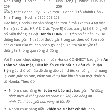
Đặc biệt, Honda City bản nâng cấp mới là mẫu xe thứ 4 tại Việt
Nam (sau Civic, HR-V & Civic Type R) được trang bị hệ thống kết
nối viễn thông ưu việt
Honda CONNECT
trên phiên bản RS. Hệ
thống bao gồm 1 thiết bị được gắn trong xe, theo dõi toàn bộ
các dữ liệu của xe, cho phép ghi nhận, lưu trữ và truyền tải
thông tin thông qua sóng di động.
Với 3 nhóm chức năng chính của Honda CONNECT bao gồm:
An
toàn và bảo mật
,
Điều khiển xe từ bất cứ đâu
và
Thuận
tiện
giúp chủ sở hữu dễ dàng tiếp cận chiếc xe, cũng như mang
lại cảm giác an tâm, niềm vui và tự hào khi sở hữu một chiếc ô
tô Honda. Theo đó:
Nhóm chức năng
An toàn và bảo mật
bao gồm:
Tự động
phát hiện và thông báo va chạm
túi khí; Báo động an
ninh
;
Cảnh báo giới hạn vùng và tốc độ
.
Nhóm chức năng
Điều khiển xe từ bất cứ đâu
bao