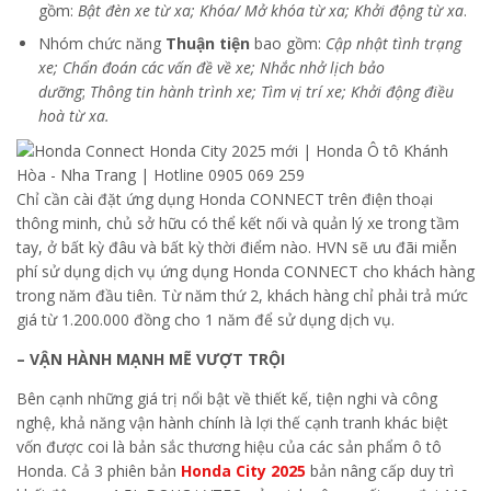
gồm:
Bật đèn xe từ xa; Khóa/ Mở khóa từ xa; Khởi động từ xa
.
Nhóm chức năng
Thuận tiện
bao gồm:
Cập nhật tình trạng
xe; Chẩn đoán các vấn đề về xe; Nhắc nhở lịch bảo
dưỡng
;
Thông tin hành trình xe; Tìm vị trí xe; Khởi động điều
hoà từ xa.
Chỉ cần cài đặt ứng dụng Honda CONNECT trên điện thoại
thông minh, chủ sở hữu có thể kết nối và quản lý xe trong tầm
tay, ở bất kỳ đâu và bất kỳ thời điểm nào. HVN sẽ ưu đãi miễn
phí sử dụng dịch vụ ứng dụng Honda CONNECT cho khách hàng
trong năm đầu tiên. Từ năm thứ 2, khách hàng chỉ phải trả mức
giá từ 1.200.000 đồng cho 1 năm để sử dụng dịch vụ.
– VẬN HÀNH MẠNH MẼ VƯỢT TRỘI
Bên cạnh những giá trị nổi bật về thiết kế, tiện nghi và công
nghệ, khả năng vận hành chính là lợi thế cạnh tranh khác biệt
vốn được coi là bản sắc thương hiệu của các sản phẩm ô tô
Honda. Cả 3 phiên bản
Honda City 2025
bản nâng cấp duy trì