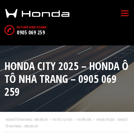
HOTLINE KINH DOANH:
0905 069 259
HONDA CITY 2025 – HONDA Ô
TÔ NHA TRANG – 0905 069
259
HONDA Ô TÔ NHA TRANG - 0905 069 259
>
TIN TỨC & SỰ KIỆN
>
KHUYẾN MÃI
>
HONDA CITY 2025 – HONDA Ô
TÔ NHA TRANG – 0905 069 259