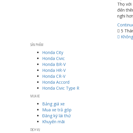
Thọ với
đến thêm
nghi hơ
Continu
5 Thá
Không 
SẢN PHẨM
Honda City
Honda Civic
Honda BR-V
Honda HR-V
Honda CR-V
Honda Accord
Honda Civic Type R
MUA XE
Bảng giá xe
Mua xe trả góp
Đăng ký lái thử
Khuyến mãi
DỊCH VỤ