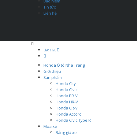
Bảo hiểm
Tin tức
Liên hệ
Live chat
Honda Ô tô Nha Trang
Giới thiệu
Sản phẩm
Honda City
Honda Civic
Honda BR-V
Honda HR-V
Honda CR-V
Honda Accord
Honda Civic Type R
Mua xe
Bảng giá xe