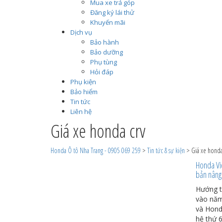
Mua xe trả góp
Đăng ký lái thử
Khuyến mãi
Dịch vụ
Bảo hành
Bảo dưỡng
Phụ tùng
Hỏi đáp
Phụ kiện
Bảo hiểm
Tin tức
Liên hệ
Giá xe honda crv
Honda Ô tô Nha Trang - 0905 069 259
>
Tin tức & sự kiện
>
Giá xe honda
Honda Việ
bản nâng 
Hướng t
vào năm
và Hond
hệ thứ 