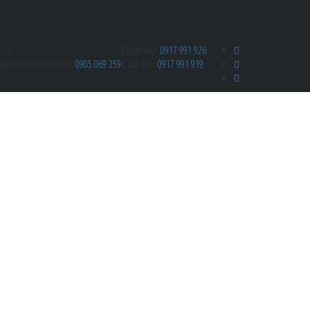
Dịch vụ:
0917 991 926
ap
Hotline Kinh doanh:
0905 069 259
Cứu hộ:
0917 991 919