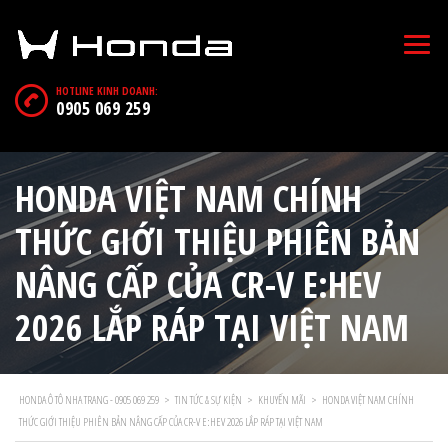
HOTLINE KINH DOANH:
0905 069 259
HONDA VIỆT NAM CHÍNH
THỨC GIỚI THIỆU PHIÊN BẢN
NÂNG CẤP CỦA CR-V E:HEV
2026 LẮP RÁP TẠI VIỆT NAM
HONDA Ô TÔ NHA TRANG - 0905 069 259
>
TIN TỨC & SỰ KIỆN
>
KHUYẾN MÃI
>
HONDA VIỆT NAM CHÍNH
THỨC GIỚI THIỆU PHIÊN BẢN NÂNG CẤP CỦA CR-V E:HEV 2026 LẮP RÁP TẠI VIỆT NAM