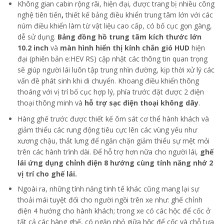
Không gian cabin rộng rãi, hiện đại, được trang bị nhiều công
nghệ tiên tiến
,
thiết kế bảng điều khiển trung tâm lớn với các
núm điều khiển làm từ vật liệu cao cấp, có bố cục gọn gàng,
dễ sử dụng.
Bảng đồng hồ trung tâm kích thước lớn
10.2 inch
và
màn hình hiển thị kính chắn gió HUD
hiện
đại (phiên bản e:HEV RS) cập nhật các thông tin quan trọng
sẽ giúp người lái luôn tập trung nhìn đường, kịp thời xử lý các
vấn đề phát sinh khi di chuyển. Khoang điều khiển thông
thoáng với vị trí bố cục hợp lý, phía trước đặt được 2 điện
thoại thông minh và
hỗ trợ sạc điện thoại không dây
.
Hàng ghế trước được thiết kế ôm sát cơ thể hành khách và
giảm thiểu các rung động tiêu cực lên các vùng yếu như
xương chậu, thắt lưng để ngăn chặn giảm thiểu sự mệt mỏi
trên các hành trình dài. Để hỗ trợ hơn nữa cho người lái,
ghế
lái ứng dụng chỉnh điện 8 hướng cùng tính năng nhớ 2
vị trí cho ghế lái.
Ngoài ra, những tính năng tinh tế khác cũng mang lại sự
thoải mái tuyệt đối cho người ngồi trên xe như: ghế chỉnh
điện 4 hướng cho hành khách; trong xe có các hộc để cốc ở
tất cả các hàng ghế, có ngăn nhỏ giữa hộc để cốc và chỗ tựa