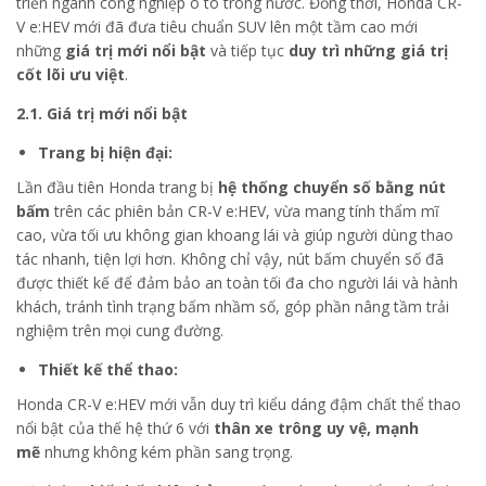
triển ngành công nghiệp ô tô trong nước. Đồng thời, Honda CR-
V e:HEV mới đã đưa tiêu chuẩn SUV lên một tầm cao mới
những
giá trị mới nổi bật
và tiếp tục
duy trì những giá trị
cốt lõi ưu việt
.
2.1. Giá trị mới nổi bật
Trang bị hiện đại:
Lần đầu tiên Honda trang bị
hệ thống chuyển số bằng nút
bấm
trên các phiên bản CR-V e:HEV, vừa mang tính thẩm mĩ
cao, vừa tối ưu không gian khoang lái và giúp người dùng thao
tác nhanh, tiện lợi hơn. Không chỉ vậy, nút bấm chuyển số đã
được thiết kế để đảm bảo an toàn tối đa cho người lái và hành
khách, tránh tình trạng bấm nhầm số, góp phần nâng tầm trải
nghiệm trên mọi cung đường.
Thiết kế thể thao:
Honda CR-V e:HEV mới vẫn duy trì kiểu dáng đậm chất thể thao
nổi bật của thế hệ thứ 6 với
thân xe trông uy vệ, mạnh
mẽ
nhưng không kém phần sang trọng.