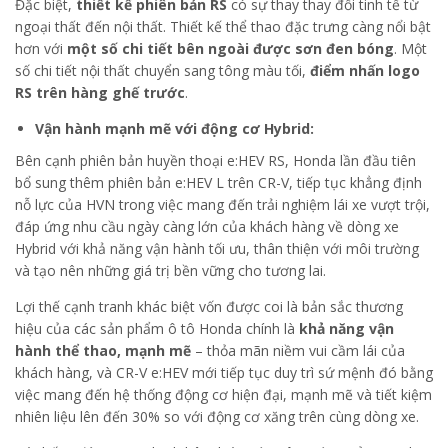
Đặc biệt,
thiết kế phiên bản RS
có sự thay thay đổi tinh tế từ
ngoại thất đến nội thất. Thiết kế thể thao đặc trưng càng nổi bật
hơn với
một số chi tiết bên ngoài được sơn đen bóng
. Một
số chi tiết nội thất chuyển sang tông màu tối,
điểm nhấn logo
RS trên hàng ghế trước
.
Vận hành mạnh mẽ với động cơ Hybrid:
Bên cạnh phiên bản huyền thoại e:HEV RS, Honda lần đầu tiên
bổ sung thêm phiên bản e:HEV L trên CR-V, tiếp tục khẳng định
nỗ lực của HVN trong việc mang đến trải nghiệm lái xe vượt trội,
đáp ứng nhu cầu ngày càng lớn của khách hàng về dòng xe
Hybrid với khả năng vận hành tối ưu, thân thiện với môi trường
và tạo nên những giá trị bền vững cho tương lai.
Lợi thế cạnh tranh khác biệt vốn được coi là bản sắc thương
hiệu của các sản phẩm ô tô Honda chính là
khả năng vận
hành thể thao, mạnh mẽ
– thỏa mãn niềm vui cầm lái của
khách hàng, và CR-V e:HEV mới tiếp tục duy trì sứ mệnh đó bằng
việc mang đến hệ thống động cơ hiện đại, mạnh mẽ và tiết kiệm
nhiên liệu lên đến 30% so với động cơ xăng trên cùng dòng xe.