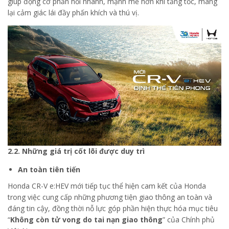
giúp động cơ phản hồi nhanh, mạnh mẽ hơn khi tăng tốc, mang
lại cảm giác lái đầy phấn khích và thú vị.
2.2. Những giá trị cốt lõi được duy trì
An toàn tiên tiến
Honda CR-V e:HEV mới tiếp tục thể hiện cam kết của Honda
trong việc cung cấp những phương tiện giao thông an toàn và
đáng tin cậy, đồng thời nỗ lực góp phần hiện thực hóa mục tiêu
“
Không còn tử vong do tai nạn giao thông
” của Chính phủ