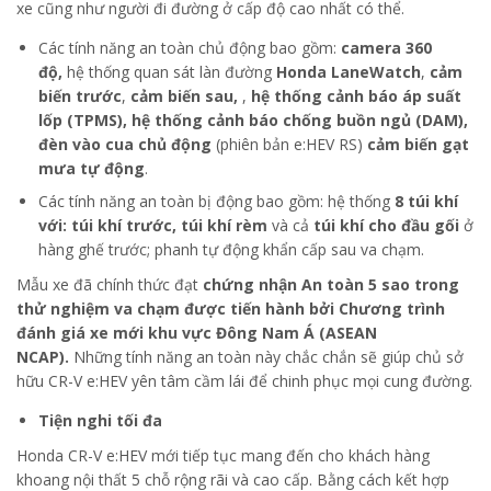
xe cũng như người đi đường ở cấp độ cao nhất có thể.
Các tính năng an toàn chủ động bao gồm:
camera 360
độ,
hệ thống quan sát làn đường
Honda LaneWatch
,
cảm
biến trước
,
cảm biến sau,
,
hệ thống cảnh báo áp suất
lốp (TPMS), hệ thống cảnh báo chống buồn ngủ (DAM),
đèn vào cua chủ động
(phiên bản e:HEV RS)
cảm biến gạt
mưa tự động
.
Các tính năng an toàn bị động bao gồm: hệ thống
8 túi khí
với: túi khí trước, túi khí rèm
và cả
túi khí cho đầu gối
ở
hàng ghế trước; phanh tự động khẩn cấp sau va chạm.
Mẫu xe đã chính thức đạt
chứng nhận An toàn 5 sao trong
thử nghiệm va chạm được tiến hành bởi Chương trình
đánh giá xe mới khu vực Đông Nam Á (ASEAN
NCAP).
Những tính năng an toàn này chắc chắn sẽ giúp chủ sở
hữu CR-V e:HEV yên tâm cầm lái để chinh phục mọi cung đường.
Tiện nghi tối đa
Honda CR-V e:HEV mới tiếp tục mang đến cho khách hàng
khoang nội thất 5 chỗ rộng rãi và cao cấp. Bằng cách kết hợp