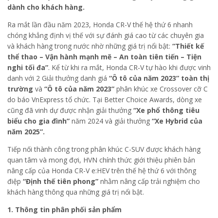
dành cho khách hàng.
Ra mắt lần đầu năm 2023, Honda CR-V thế hệ thứ 6 nhanh
chóng khẳng định vị thế với sự đánh giá cao từ các chuyên gia
và khách hàng trong nước nhờ những giá trị nổi bật:
“Thiết kế
thể thao – Vận hành mạnh mẽ – An toàn tiên tiến – Tiện
nghi tối đa”
. Kể từ khi ra mắt, Honda CR-V tự hào khi được vinh
danh với 2 Giải thưởng danh giá
“Ô tô của năm 2023”
toàn thị
trường
và
“Ô tô của năm 2023”
phân khúc xe Crossover cỡ C
do báo VnExpress tổ chức. Tại Better Choice Awards, dòng xe
cũng đã vinh dự được nhận giải thưởng
“Xe phổ thông tiêu
biểu cho gia đình”
năm 2024 và giải thưởng
“Xe Hybrid của
năm 2025”.
Tiếp nối thành công trong phân khúc C-SUV được khách hàng
quan tâm và mong đợi, HVN chính thức giới thiệu phiên bản
nâng cấp của Honda CR-V e:HEV trên thế hệ thứ 6 với thông
điệp
“Định thế tiên phong”
nhằm nâng cấp trải nghiệm cho
khách hàng thông qua những giá trị nổi bật.
1.
Thông tin phân phối sản phẩm