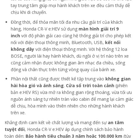
tay trung tâm giúp mọi hành khách trên xe đều cảm thấy dễ
chịu khi di chuyển.
Đồng thời, để thỏa mãn tối đa nhu cầu giải trí của khách
hàng, Honda CR-V e:HEV sử dụng
màn hình giải trí 9
inch
với độ phân giải cao cùng hệ thống giải trí cho phép kết
nối với điện thoại thông minh, Bluetooth, USB,
kết nối
không dây
với điện thoại thông minh. Với hệ thống 12 loa
BOSE, người lái hay hành khách, dù ngồi ở vị trí nào trên xe
cũng cảm nhận được không gian âm nhạc đa chiều, sống
động và chân thực trên từng vòng quay của bánh xe.
Phần nội thất cũng được thiết kế tập trung vào
không gian
hài hòa gió và ánh sáng
.
Cửa sổ trời toàn cảnh
(phiên
bản e:HEV RS) vừa mở ra không gian rộng thoáng, vừa tối ưu
nguồn ánh sáng tự nhiên tràn vào cabin để mang lại cảm giác
dễ chịu, hòa mình vào thiên nhiên cho những hành khách
trên xe.
Khẳng định cam kết về chất lượng và mang đến sự
an tâm
tuyệt đối
, Honda CR-V e:HEV áp dụng chính sách bảo hành
toàn diện:
Bảo hành tiêu chuẩn 3 năm hoặc 100.000 km
(tùy