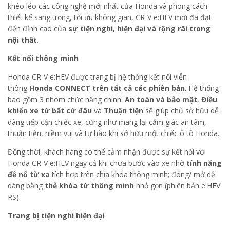
khéo léo các công nghệ mới nhất của Honda và phong cách
thiết kế sang trọng, tối ưu không gian, CR-V e:HEV mới đã đạt
đến đỉnh cao của
sự tiện nghi, hiện đại và rộng rãi trong
nội thất
.
Kết nối thông minh
Honda CR-V e:HEV được trang bị hệ thống kết nối viễn
thông
Honda CONNECT trên tất cả các phiên bản
. Hệ thống
bao gồm 3 nhóm chức năng chính:
An toàn và bảo mật
,
Điều
khiển xe từ bất cứ đâu
và
Thuận tiện
sẽ giúp chủ sở hữu dễ
dàng tiếp cận chiếc xe, cũng như mang lại cảm giác an tâm,
thuận tiện, niềm vui và tự hào khi sở hữu một chiếc ô tô Honda.
Đồng thời, khách hàng có thể cảm nhận được sự kết nối với
Honda CR-V e:HEV ngay cả khi chưa bước vào xe nhờ
tính năng
đề nổ từ xa
tích hợp trên chìa khóa thông minh; đóng/ mở dễ
dàng bằng
thẻ khóa từ thông minh
nhỏ gọn (phiên bản e:HEV
RS).
Trang bị tiện nghi hiện đại