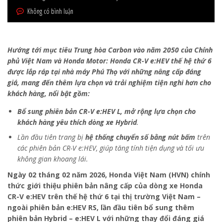
Không có bình luận
Hướng tới mục tiêu Trung hòa Carbon vào năm 2050 của Chính
phủ Việt Nam và Honda Motor: Honda CR-V e:HEV thế hệ thứ 6
được lắp ráp tại nhà máy Phú Thọ với những nâng cấp đáng
giá, mang đến thêm lựa chọn và trải nghiệm tiện nghi hơn cho
khách hàng, nổi bật gồm:
Bổ sung phiên bản CR-V e:HEV L, mở rộng lựa chọn cho
khách hàng yêu thích dòng xe Hybrid
.
Lần đầu tiên trang bị
hệ thống chuyển số bằng nút bấm
trên
các phiên bản CR-V e:HEV, giúp tăng tính tiện dụng và tối ưu
không gian khoang lái.
Ngày 02 tháng 02 năm 2026, Honda Việt Nam (HVN) chính
thức giới thiệu phiên bản nâng cấp của dòng xe Honda
CR-V e:HEV trên thế hệ thứ 6 tại thị trường Việt Nam –
ngoài phiên bản e:HEV RS, lần đầu tiên bổ sung thêm
phiên bản Hybrid – e:HEV L với những thay đổi đáng giá