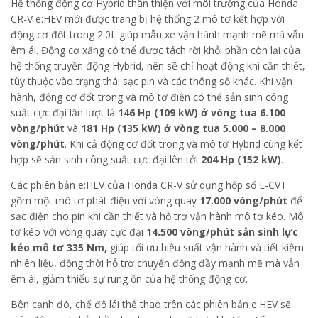
Hệ thống động cơ Hybrid thân thiện với môi trường của Honda
CR-V e:HEV mới được trang bị hệ thống 2 mô tơ kết hợp với
động cơ đốt trong 2.0L giúp mẫu xe vận hành mạnh mẽ mà vẫn
êm ái. Động cơ xăng có thể được tách rời khỏi phần còn lại của
hệ thống truyền động Hybrid, nên sẽ chỉ hoạt động khi cần thiết,
tùy thuộc vào trạng thái sạc pin và các thông số khác. Khi vận
hành, động cơ đốt trong và mô tơ điện có thể sản sinh công
suất cực đại lần lượt là
146 Hp (109 kW) ở vòng tua 6.100
vòng/phút
và
181 Hp (135 kW) ở vòng tua 5.000 – 8.000
vòng/phút
. Khi cả động cơ đốt trong và mô tơ Hybrid cùng kết
hợp sẽ sản sinh công suất cực đại lên tới
204 Hp (152 kW)
.
Các phiên bản e:HEV của Honda CR-V sử dụng hộp số E-CVT
gồm một mô tơ phát điện với vòng quay
17.000 vòng/phút
để
sạc điện cho pin khi cần thiết và hỗ trợ vận hành mô tơ kéo. Mô
tơ kéo với vòng quay cực đại
14.500 vòng/phút sản sinh lực
kéo mô tơ 335 Nm,
giúp tối ưu hiệu suất vận hành và tiết kiệm
nhiên liệu, đồng thời hỗ trợ chuyển động đầy mạnh mẽ mà vẫn
êm ái, giảm thiểu sự rung ồn của hệ thống động cơ.
Bên cạnh đó, chế độ lái thể thao trên các phiên bản e:HEV sẽ