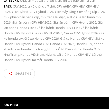
CATEGORY:
Khuyến mãi
,
Lái thử
,
Sự kiện
,
Tin tức báo chí
,
Tư vấn
TAGS:
CRV 2026
,
crv 5 chỗ
,
crv 7 chỗ
,
CRV eHEV
,
CRV HEV
,
CRV HEV
2026
,
CRV Hybrid
,
CRV Hybrid 2026
,
CRV máy xăng
,
CRV nâng cấp 2026
,
CRV phiên bản nâng cấp
,
CRV xăng lai điện
,
eHEV
,
Giá lăn bánh CRV
2026
,
Giá lăn bánh CRV HEV 2026
,
Giá lăn bánh CRV Hybrid 2026
,
Giá
lăn bánh Honda CRV
,
Giá lăn bánh Honda CRV HEV
,
Giá lăn bánh
Honda CRV Hybrid
,
Giá xe CRV HEV 2026
,
Giá xe CRV Hybrid 2026
,
Giá
xe honda crv
,
Giá xe Honda CRV 2026
,
Giá xe Honda CRV HEV
,
Giá xe
Honda CRV Hybrid
,
Honda CRV
,
Honda CRV 2026
,
Honda HEV
,
honda
khánh hòa
,
honda nha trang
,
Honda Ô tô Khánh Hòa
,
Honda Ô tô
Nha Trang
,
Honda Việt Nam
,
Hybrid
,
Lái thử Honda CRV HEV
,
Lái thử
Honda CRV Hybrid
,
Ra mắt Honda CRV 2026
SHARE THIS
SẢN PHẨM