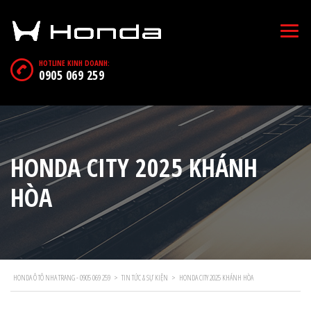
HOTLINE KINH DOANH:
0905 069 259
HONDA CITY 2025 KHÁNH
HÒA
HONDA Ô TÔ NHA TRANG - 0905 069 259
>
TIN TỨC & SỰ KIỆN
>
HONDA CITY 2025 KHÁNH HÒA