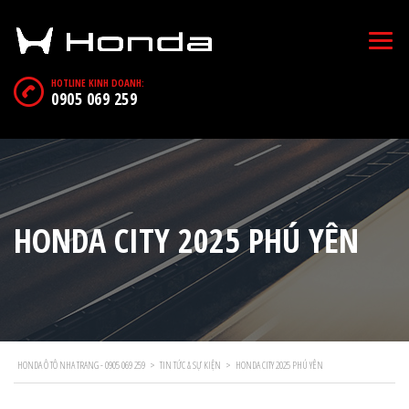
HOTLINE KINH DOANH:
0905 069 259
HONDA CITY 2025 PHÚ YÊN
HONDA Ô TÔ NHA TRANG - 0905 069 259
>
TIN TỨC & SỰ KIỆN
>
HONDA CITY 2025 PHÚ YÊN