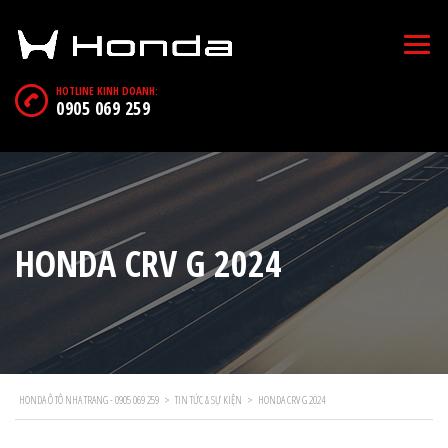
HOTLINE KINH DOANH:
0905 069 259
HONDA CRV G 2024
HONDA Ô TÔ NHA TRANG - 0905 069 259
>
TIN TỨC & SỰ KIỆN
>
HONDA CRV G 2024