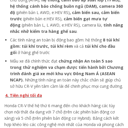
hệ thống cánh báo chống buồn ngủ (DAM), camera 360
độ
(phiên bản L AWD, e:HEV RS)
, cảm biến sau, cảm biến
trước
(phiên bản e:HEV RS),
cảm biến gạt mưa tự
động
(phiên bản L, L AWD, e:HEV RS), camera lùi,
tính năng
nhắc nhở kiểm tra hàng ghế sau
.
Các tính năng an toàn bị động bao gồm: hệ thống
8 túi khí
gồm: túi khí trước, túi khí rèm
và cả
túi khí cho đầu
gối
ở hàng ghế trước
Mẫu xe đã chính thức đạt
chứng nhận An toàn 5 sao
trong thử nghiệm va chạm được tiến hành bởi Chương
trình đánh giá xe mới khu vực Đông Nam Á (ASEAN
NCAP).
Những tính năng an toàn này chắc chắn sẽ giúp chủ
sở hữu CR-V yên tâm cầm lái để chinh phục mọi cung đường.
4. Tiện nghi tối đa
Honda CR-V thế hệ thứ 6 mang đến cho khách hàng các tùy
chọn nội thất đa dạng với 7 chỗ (trên các phiên bản động cơ
xăng) và 5 chỗ (trên phiên bản động cơ Hybrid). Bằng cách kết
hợp khéo léo các công nghệ mới nhất của Honda và phong cách