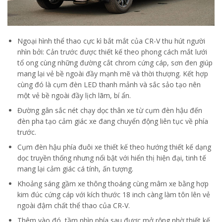
Ngoại hình thể thao cực kì bắt mắt của CR-V thu hút người
nhìn bởi: Cản trước được thiết kế theo phong cách mắt lưới
tổ ong cùng những đường cắt chrom cứng cáp, sơn đen giúp
mang lại vẻ bề ngoài đầy mạnh mẽ và thời thượng. Kết hợp
cùng đó là cụm đèn LED thanh mảnh và sắc sảo tạo nên
một vẻ bề ngoài đầy lịch lãm, bí ẩn.
Đường gân sắc nét chạy dọc thân xe từ cụm đèn hậu đến
đèn pha tạo cảm giác xe đang chuyển động liên tục về phía
trước.
Cụm đèn hậu phía đuôi xe thiết kế theo hướng thiết kế dạng
dọc truyền thống nhưng nổi bật với hiển thị hiện đại, tinh tế
mang lại cảm giác cá tính, ấn tượng.
Khoảng sáng gầm xe thông thoáng cùng mâm xe bằng hợp
kim đúc cứng cáp với kích thước 18 inch càng làm tôn lên vẻ
ngoài đậm chất thể thao của CR-V.
Thêm vào đó, tầm nhìn phía sau được mở rộng nhờ thiết kế