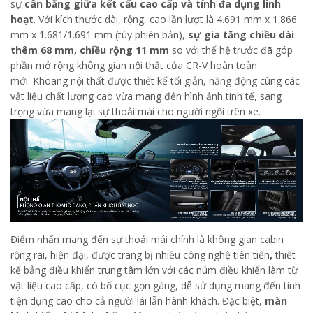
sự
cân bằng giữa kết cấu cao cấp và tính đa dụng linh
hoạt
. Với kích thước dài, rộng, cao lần lượt là 4.691 mm x 1.866
mm x 1.681/1.691 mm (tùy phiên bản),
sự gia tăng chiều dài
thêm 68 mm, chiều rộng 11 mm
so với thế hệ trước đã góp
phần mở rộng không gian nội thất của CR-V hoàn toàn
mới. Khoang nội thất được thiết kế tối giản, năng động cùng các
vật liệu chất lượng cao vừa mang đến hình ảnh tinh tế, sang
trọng vừa mang lại sự thoải mái cho người ngồi trên xe.
Điểm nhấn mang đến sự thoải mái chính là không gian cabin
rộng rãi, hiện đại, được trang bị nhiều công nghệ tiên tiến
,
thiết
kế bảng điều khiển trung tâm lớn với các núm điều khiển làm từ
vật liệu cao cấp, có bố cục gọn gàng, dễ sử dụng mang đến tính
tiện dụng cao cho cả người lái lẫn hành khách. Đặc biệt,
màn