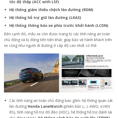
tốc độ thấp (ACC with LSF)
Hệ thống giảm thiểu chệch làn đường (RDM)
Hệ thống hỗ trợ giữ làn đường (LKAS)
Hệ thống thông báo xe phía trước khởi hành (LCDN)
Bên cạnh đó, mẫu xe còn được trang bị các tính năng an toàn
chủ động và bị động tiên tiến khác giúp bảo vệ hành khách trên
xe cũng như người đi đường ở cấp độ cao nhất có thể.
Các tính năng an toàn chủ động bao gồm: hệ thống quan sát
làn đường
Honda LaneWatch
(phiên bản L, L AWD, e:HEV
RS), tính năng hỗ trợ đổ đèo (HDC), hệ thống hỗ trợ đánh lái
chủ động (AHA),
hệ thống cảnh báo áp suất lốp (TPMS),