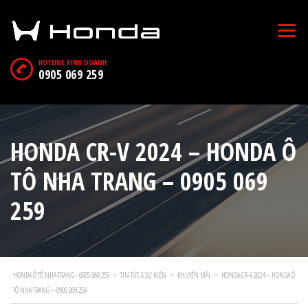
HOTLINE KINH DOANH:
0905 069 259
HONDA CR-V 2024 – HONDA Ô
TÔ NHA TRANG – 0905 069
259
HONDA Ô TÔ NHA TRANG - 0905 069 259
>
TIN TỨC & SỰ KIỆN
>
KHUYẾN MÃI
>
HONDA CR-V 2024 – HONDA Ô
TÔ NHA TRANG – 0905 069 259