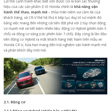
Lợi thế cạnh tranh khác biệt vốn được coi là bản sắc thương
hiệu của các sản phẩm ô tô Honda chính là
khả năng vận
hành thể thao, mạnh mẽ
– thỏa mãn niềm vui cầm lái của
khách hàng, và CR-V thế hệ thứ 6 tiếp tục duy trì sứ mệnh đó
bằng việc mang đến những cải tiến đột phá với 2 tùy chọn động
cơ mạnh mẽ và tiết kiệm nhiên liệu: động cơ Hybrid (phiên bản 5
chỗ) và động cơ xăng (các phiên bản 7 chỗ). Đây cũng là lần đầu
tiên động cơ Hybrid ra mắt khách hàng Việt Nam trên mẫu xe
Honda CR-V, hứa hẹn mang đến trải nghiệm vận hành mạnh mẽ
và phấn khích đầy mới mẻ.
2.1. Động cơ
2.1.1 Động cơ Hybrid (phiên bản e:HEV RS)