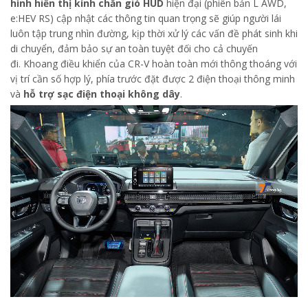
hình hiển thị kính chắn gió HUD
hiện đại (phiên bản L AWD,
e:HEV RS) cập nhật các thông tin quan trọng sẽ giúp người lái
luôn tập trung nhìn đường, kịp thời xử lý các vấn đề phát sinh khi
di chuyển, đảm bảo sự an toàn tuyệt đối cho cả chuyến
đi. Khoang điều khiển của CR-V hoàn toàn mới thông thoáng với
vị trí cần số hợp lý, phía trước đặt được 2 điện thoại thông minh
và
hỗ trợ sạc điện thoại không dây
.