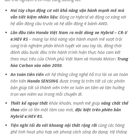
Hai tùy chọn động cơ với khả năng vận hành mạnh mẽ mà
vẫn tiết kiệm nhiên liệu:
Động cơ Hybrid và động cơ xăng với
hệ dẫn động cầu trước và hệ dẫn động 4 bánh AWD.
Lần đầu tiên Honda Việt Nam ra mắt dòng xe Hybrid – CR-V
e:HEV RS
– mang lại khả năng vận hành mạnh mẽ vượt trội
cùng trải nghiệm phấn khích tuyệt vời sau tay lái, đồng thời
đánh dấu bước đầu trên hành trình hiện thực hóa cam kết
theo mục tiêu của Chính phủ Việt Nam và Honda Motor
: Trung
hòa Carbon vào năm 2050.
An toàn tiên tiến
với hệ thống công nghệ hỗ trợ lái xe an toàn
tiên tiến
Honda SENSING
được trang bị trên tất cả các phiên
bản giúp tất cả thành viên trên xe luôn an tâm và tận hưởng
trọn vẹn niềm vui trong mỗi chuyến đi.
Thiết kế ngoại thất
khỏe khoắn, mạnh mẽ giúp
nâng chất thể
thao
vốn có lên một tầm cao mới,
đặc biệt trên phiên bản
Hybrid e:HEV RS.
Tiện nghi tối đa với khoang nội thất rộng rãi
cùng các hàng
ghế linh hoạt phù hợp với phong cách sống đa dạng; Hệ thống