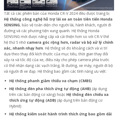
Tất cả các phiên bản của Honda CR-V 2024 đều được trang bị
Hệ thống công nghệ hỗ trợ lái xe an toàn tiên tiến Honda
SENSING
, bảo vệ toàn diện cho người lái, hành khách, người đi
đường và các phương tiện xung quanh. Hệ thống Honda
SENSING mới được nâng cấp và cải thiện hơn so với CR-V thế
hệ thứ 5 nhờ
camera góc rộng hơn, radar và bộ xử lý chính
xác, nhanh nhạy hơn
. Hệ thống sẽ đo khoảng cách và vị trí
dựa theo thay đổi kích thước của mục tiêu, thời gian thay đổi
xảy ra và tốc độ của xe, điều này cho phép camera phía trước
có thể nhận dạng các vạch trắng, lề đường, xe máy, người đi bộ
và người đi xe đạp. Hệ thống bao gồm các tính năng ưu việt:
Hệ thống phanh giảm thiểu va chạm (CMBS)
Hệ thống đèn pha thích ứng tự động (AHB)
(áp dụng
trên các bản động cơ xăng) hoặc
Hệ thống đèn chiếu xa
thích ứng tự động (ADB)
(áp dụng trên bản động cơ
Hybrid)
Hệ thống kiểm soát hành trình thích ứng bao gồm dải