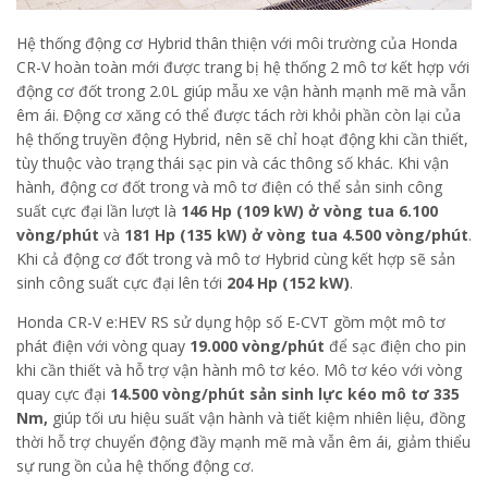
Hệ thống động cơ Hybrid thân thiện với môi trường của Honda
CR-V hoàn toàn mới được trang bị hệ thống 2 mô tơ kết hợp với
động cơ đốt trong 2.0L giúp mẫu xe vận hành mạnh mẽ mà vẫn
êm ái. Động cơ xăng có thể được tách rời khỏi phần còn lại của
hệ thống truyền động Hybrid, nên sẽ chỉ hoạt động khi cần thiết,
tùy thuộc vào trạng thái sạc pin và các thông số khác. Khi vận
hành, động cơ đốt trong và mô tơ điện có thể sản sinh công
suất cực đại lần lượt là
146 Hp (109 kW) ở vòng tua 6.100
vòng/phút
và
181 Hp (135 kW) ở vòng tua 4.500 vòng/phút
.
Khi cả động cơ đốt trong và mô tơ Hybrid cùng kết hợp sẽ sản
sinh công suất cực đại lên tới
204 Hp (152 kW)
.
Honda CR-V e:HEV RS sử dụng hộp số E-CVT gồm một mô tơ
phát điện với vòng quay
19.000 vòng/phút
để sạc điện cho pin
khi cần thiết và hỗ trợ vận hành mô tơ kéo. Mô tơ kéo với vòng
quay cực đại
14.500 vòng/phút sản sinh lực kéo mô tơ 335
Nm,
giúp tối ưu hiệu suất vận hành và tiết kiệm nhiên liệu, đồng
thời hỗ trợ chuyển động đầy mạnh mẽ mà vẫn êm ái, giảm thiểu
sự rung ồn của hệ thống động cơ.