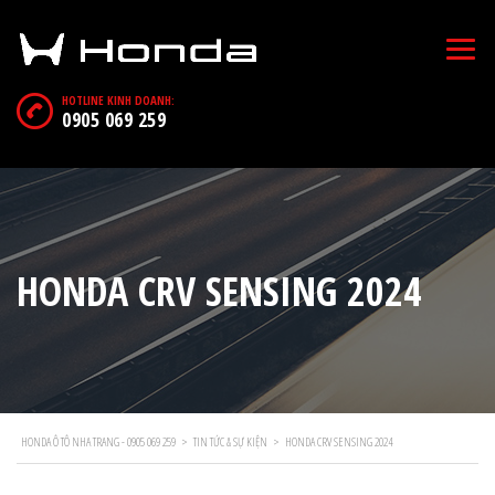
HOTLINE KINH DOANH:
0905 069 259
HONDA CRV SENSING 2024
HONDA Ô TÔ NHA TRANG - 0905 069 259
>
TIN TỨC & SỰ KIỆN
>
HONDA CRV SENSING 2024