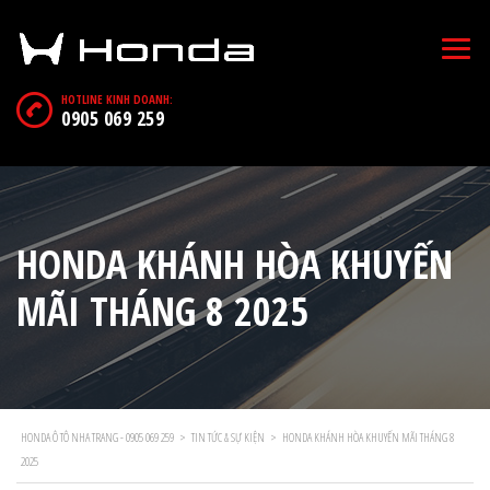
HOTLINE KINH DOANH:
0905 069 259
HONDA KHÁNH HÒA KHUYẾN
MÃI THÁNG 8 2025
HONDA Ô TÔ NHA TRANG - 0905 069 259
>
TIN TỨC & SỰ KIỆN
>
HONDA KHÁNH HÒA KHUYẾN MÃI THÁNG 8
2025