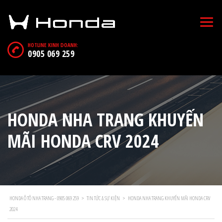
HOTLINE KINH DOANH:
0905 069 259
HONDA NHA TRANG KHUYẾN
MÃI HONDA CRV 2024
HONDA Ô TÔ NHA TRANG - 0905 069 259
>
TIN TỨC & SỰ KIỆN
>
HONDA NHA TRANG KHUYẾN MÃI HONDA CRV
2024