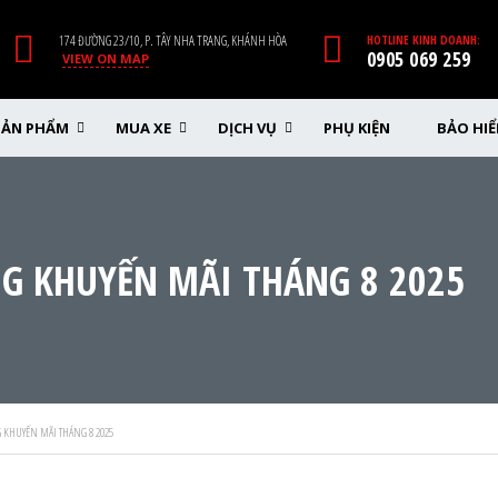
174 ĐƯỜNG 23/10, P. TÂY NHA TRANG, KHÁNH HÒA
HOTLINE KINH DOANH:
0905 069 259
VIEW ON MAP
SẢN PHẨM
MUA XE
DỊCH VỤ
PHỤ KIỆN
BẢO HI
G KHUYẾN MÃI THÁNG 8 2025
 KHUYẾN MÃI THÁNG 8 2025