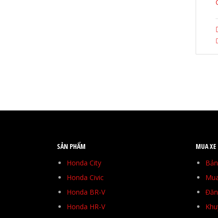
SẢN PHẨM
MUA XE
Honda City
Bản
Honda Civic
Mua
Honda BR-V
Đăng
Honda HR-V
Khu