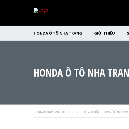
HONDA Ô TÔ NHA TRANG
GIỚI THIỆU
HONDA Ô TÔ NHA TRAN
HONDA Ô TÔ NHA TRANG - 0905 069 259
>
TIN TỨC & SỰ KIỆN
>
HONDA Ô TÔ NHA TRANG