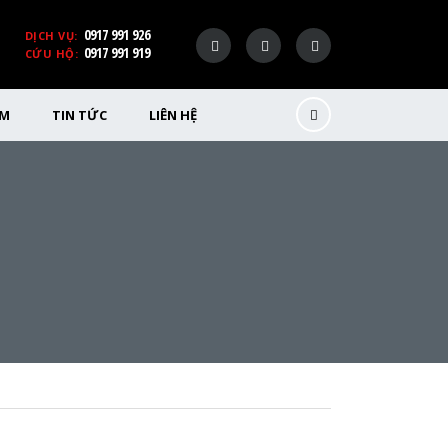
0917 991 926
DỊCH VỤ:
0917 991 919
CỨU HỘ:
ỂM
TIN TỨC
LIÊN HỆ