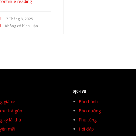
Continue reading
7 Tháng 8, 2025
Không có bình luận
DỊCH VỤ
g giá xe
Bảo hành
 xe trả góp
Bảo dưỡng
 ký lái thử
Phụ tùng
yến mãi
Hỏi đáp