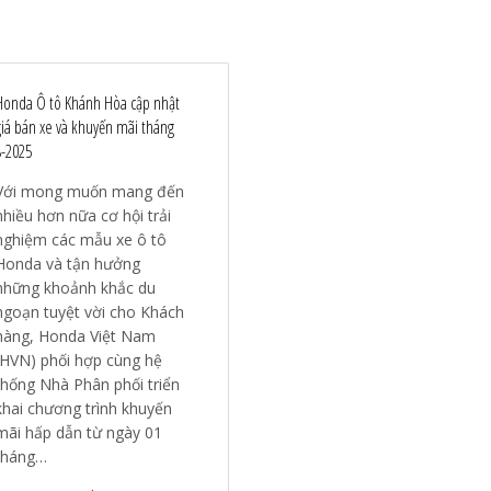
Honda Ô tô Khánh Hòa cập nhật
giá bán xe và khuyến mãi tháng
8-2025
Với mong muốn mang đến
nhiều hơn nữa cơ hội trải
nghiệm các mẫu xe ô tô
Honda và tận hưởng
những khoảnh khắc du
ngoạn tuyệt vời cho Khách
hàng, Honda Việt Nam
(HVN) phối hợp cùng hệ
thống Nhà Phân phối triển
khai chương trình khuyến
mãi hấp dẫn từ ngày 01
tháng…