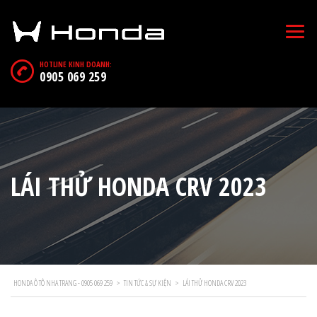
HOTLINE KINH DOANH:
0905 069 259
LÁI THỬ HONDA CRV 2023
HONDA Ô TÔ NHA TRANG - 0905 069 259
>
TIN TỨC & SỰ KIỆN
>
LÁI THỬ HONDA CRV 2023