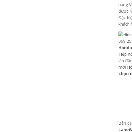
hàng Vi
được r
Đặc bi
khách 
Honda 
Tiếp n
lần đầ
mới Ho
chọn 
Bên cạ
LaneW