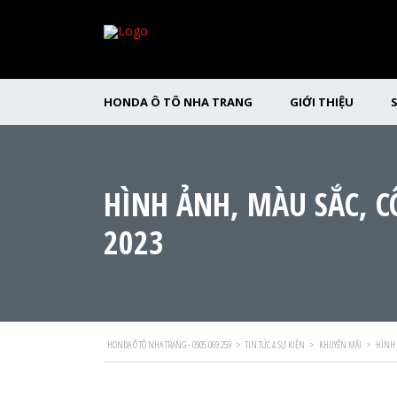
HONDA Ô TÔ NHA TRANG
GIỚI THIỆU
HÌNH ẢNH, MÀU SẮC, C
2023
HONDA Ô TÔ NHA TRANG - 0905 069 259
>
TIN TỨC & SỰ KIỆN
>
KHUYẾN MÃI
>
HÌNH 