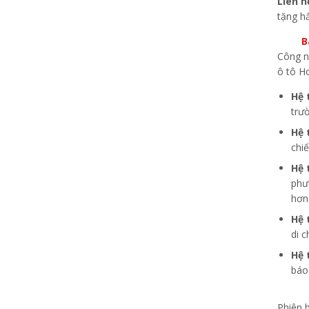
Liên 
tặng h
B
Công n
ô tô H
Hệ 
trư
Hệ 
chiế
Hệ 
phươ
hơn
Hệ 
di 
Hệ 
báo
Phiên 