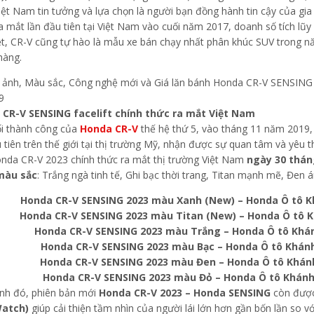
ệt Nam tin tưởng và lựa chọn là người bạn đồng hành tin cậy của gia 
a mắt lần đầu tiên tại Việt Nam vào cuối năm 2017, doanh số tích lũ
ệt, CR-V cũng tự hào là mẫu xe bán chạy nhất phân khúc SUV trong n
hàng.
CR-V SENSING facelift chính thức ra mắt Việt Nam
ối thành công của
Honda CR-V
thế hệ thứ 5, vào tháng 11 năm 2019
u tiên trên thế giới tại thị trường Mỹ, nhận được sự quan tâm và yêu
nda CR-V 2023 chính thức ra mắt thị trường Việt Nam
ngày 30 thán
màu sắc
: Trắng ngà tinh tế, Ghi bạc thời trang, Titan mạnh mẽ, Đen 
Honda CR-V SENSING 2023 màu Xanh (New) – Honda Ô tô Kh
Honda CR-V SENSING 2023 màu Titan (New) – Honda Ô tô K
Honda CR-V SENSING 2023 màu Trắng – Honda Ô tô Khán
Honda CR-V SENSING 2023 màu Bạc – Honda Ô tô Khánh
Honda CR-V SENSING 2023 màu Đen – Honda Ô tô Khánh
Honda CR-V SENSING 2023 màu Đỏ – Honda Ô tô Khánh 
nh đó, phiên bản mới
Honda CR-V 2023 – Honda SENSING
còn được
atch)
giúp cải thiện tầm nhìn của người lái lớn hơn gần bốn lần so 