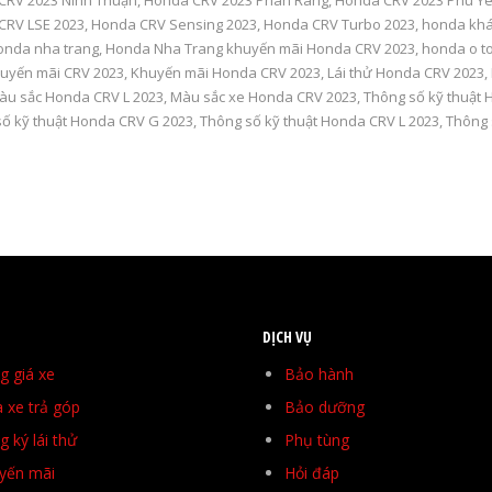
CRV 2023 Ninh Thuận
,
Honda CRV 2023 Phan Rang
,
Honda CRV 2023 Phú Y
CRV LSE 2023
,
Honda CRV Sensing 2023
,
Honda CRV Turbo 2023
,
honda kh
onda nha trang
,
Honda Nha Trang khuyến mãi Honda CRV 2023
,
honda o t
uyến mãi CRV 2023
,
Khuyến mãi Honda CRV 2023
,
Lái thử Honda CRV 2023
,
àu sắc Honda CRV L 2023
,
Màu sắc xe Honda CRV 2023
,
Thông số kỹ thuật
ố kỹ thuật Honda CRV G 2023
,
Thông số kỹ thuật Honda CRV L 2023
,
Thông 
DỊCH VỤ
g giá xe
Bảo hành
 xe trả góp
Bảo dưỡng
 ký lái thử
Phụ tùng
yến mãi
Hỏi đáp