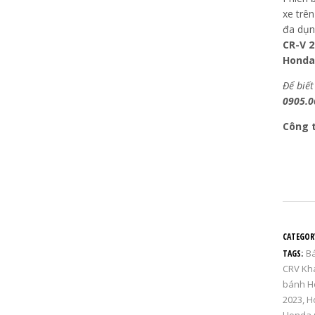
xe trê
đa dụng
CR-V 2
Honda
Để biết
0905.0
Công 
CATEGOR
Bá
TAGS:
CRV Kh
bánh H
2023
,
H