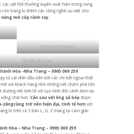
c các vật thể thường xuyên xuất hiện trong vùng
 còn trang bị thêm các công nghệ ưu việt cho
h năng mở cốp rảnh tay.
Camera lanewatch
Đá cốp rảnh tay
Khánh Hòa -Nha Trang – 0905 069 259
từ cái nhìn đầu tiên bởi các chi tiết ngoại thất
 mẽ với khách hàng nhờ những nét chấm phá tôn
i đường nét tinh tế với tạo hình đôi cánh đem lại
, vững chãi hơn.
Cản sau với ống xả kép
được
a-zăngcũng trở nên hiện đại, tinh tế hơn
với
ang bị trên cả 3 bản L, G, E mang lại cảm giác
ánh Hòa – Nha Trang – 0905 069 259