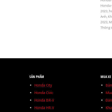
Honda 
Honda 
2023
,
h
Anh
,
Kh
2023
,
M
Thông s
SẢN PHẨM
MUA XE
Honda City
Bản
Honda Civic
Mua
Honda BR-V
Đăng
Honda HR-V
Khu