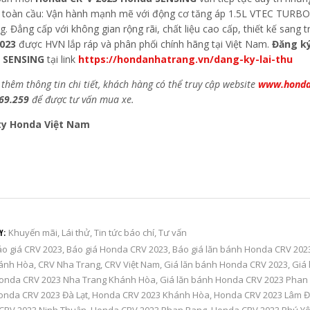
n toàn cầu: Vận hành mạnh mẽ với động cơ tăng áp 1.5L VTEC TURBO. Tiệ
. Đẳng cấp với không gian rộng rãi, chất liệu cao cấp, thiết kế sang
023
được HVN lắp ráp và phân phối chính hãng tại Việt Nam.
Đăng ký
 SENSING
tại link
https://hondanhatrang.vn/dang-ky-lai-thu
 thêm thông tin chi tiết, khách hàng có thể truy cập website
www.honda
69.259
để được tư vấn mua xe.
ty Honda Việt Nam
Khuyến mãi
,
Lái thử
,
Tin tức báo chí
,
Tư vấn
Y:
o giá CRV 2023
,
Báo giá Honda CRV 2023
,
Báo giá lăn bánh Honda CRV 202
ánh Hòa
,
CRV Nha Trang
,
CRV Việt Nam
,
Giá lăn bánh Honda CRV 2023
,
Giá
onda CRV 2023 Nha Trang Khánh Hòa
,
Giá lăn bánh Honda CRV 2023 Phan
onda CRV 2023 Đà Lạt
,
Honda CRV 2023 Khánh Hòa
,
Honda CRV 2023 Lâm 