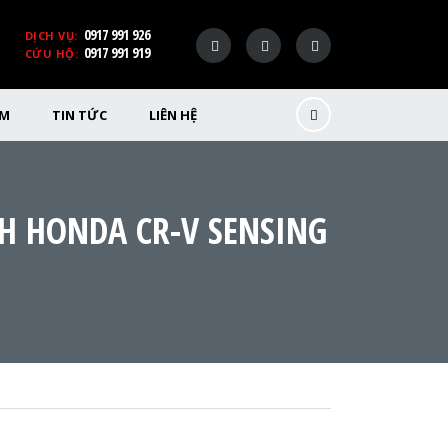
0917 991 926
DỊCH VỤ:
0917 991 919
CỨU HỘ:
ỂM
TIN TỨC
LIÊN HỆ
H HONDA CR-V SENSING