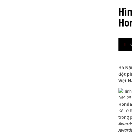
Hì
Ho
5
Hà Nội
đột ph
Việt N
Honda 
Kể từ 
trong 
Awards
Award