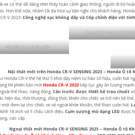
lái xe có thể dễ dàng nhìn thấy toàn cảnh giao thông, người đi bộ hoặ
ù. Hơn thế nữa, nhằm tối đa hóa sự tiện nghi cho khách hàng, Honda
CR-V 2023:
Công nghệ sạc không dây và Cốp chỉnh điện với tín
Cụm phím Honda SENSING
Sạc điện thoại không dây
Nội thất mới trên Honda CR-V SENSING 2023 – Honda Ô tô 
 Honda CR-V thế hệ thứ 5 khơi dậy niềm tự hào sở hữu, cuốn hút ngay 
rọng thì phiên bản mới
Honda CR-V 2023
tiếp tục gây ấn tượng mạnh
 ngoài thể thao, năng động.
Cản trước được thiết kế trau chuốt
vớ
c hiện đại, thời thượng, đồng thời, khiến cho chiếc xe trở nên bề thế
kế mới đem lại cho chiếc xe vẻ ngoài khỏe khoắn, thể thao cuốn hút.
L
kính 18 inch và 5 chấu cách điệu.
Cụm sương mù dạng LED
được tr
ọng, cao cấp.
Ngoại thất mới Honda CR-V SENSING 2023 – Honda Ô tô Kh