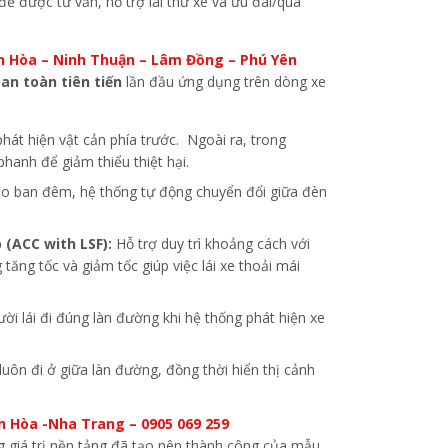
để được tư vấn, hỗ trợ lái thử xe và ưu đãi/quà
nh Hòa – Ninh Thuận – Lâm Đồng – Phú Yên
an toàn tiên tiến
lần đầu ứng dụng trên dòng xe
hát hiện vật cản phía trước. Ngoài ra, trong
hanh để giảm thiểu thiệt hại.
vào ban đêm, hệ thống tự động chuyển đổi giữa đèn
 (ACC with LSF):
Hỗ trợ duy trì khoảng cách với
tăng tốc và giảm tốc giúp việc lái xe thoải mái
ời lái đi đúng làn đường khi hệ thống phát hiện xe
luôn đi ở giữa làn đường, đồng thời hiển thị cảnh
 Hòa -Nha Trang – 0905 069 259
ng giá trị nền tảng đã tạo nên thành công của mẫu