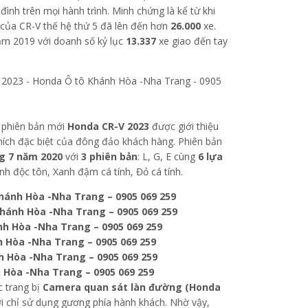
đình trên mọi hành trình. Minh chứng là kể từ khi
y của CR-V thế hệ thứ 5 đã lên đến hơn
26.000
xe.
ăm 2019 với doanh số kỷ lục
13.337
xe giao đến tay
, phiên bản mới
Honda CR-V 2023
được giới thiệu
 thích đặc biệt của đông đảo khách hàng. Phiên bản
g 7 năm 2020
với
3 phiên bản
: L, G, E cùng
6 lựa
ánh độc tôn, Xanh đậm cá tính, Đỏ cá tính.
ánh Hòa -Nha Trang – 0905 069 259
hánh Hòa -Nha Trang – 0905 069 259
h Hòa -Nha Trang – 0905 069 259
 Hòa -Nha Trang – 0905 069 259
 Hòa -Nha Trang – 0905 069 259
Hòa -Nha Trang – 0905 069 259
 trang bị
Camera quan sát làn đường (Honda
với chỉ sử dụng gương phía hành khách. Nhờ vậy,