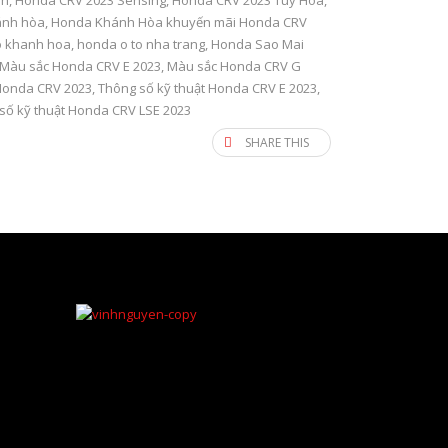
ên
,
Honda CRV 2023 Sensing
,
Honda CRV 2023 Tuy Hòa
,
ánh hòa
,
Honda Khánh Hòa khuyến mãi Honda CRV
o khanh hoa
,
honda o to nha trang
,
Honda Sao Mai
Màu sắc Honda CRV E 2023
,
Màu sắc Honda CRV G
 Honda CRV 2023
,
Thông số kỹ thuật Honda CRV E 2023
,
số kỹ thuật Honda CRV LSE 2023
SHARE THIS