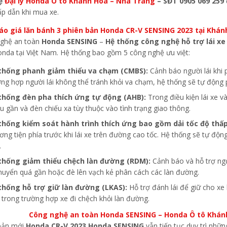
hệ
Đại lý Honda Ô tô Khánh Hòa – Nha Trang
– SĐT 0905 069 259
ấp dẫn khi mua xe.
áo giá lăn bánh 3 phiên bản Honda CR-V SENSING 2023 tại Khá
ghệ an toàn
Honda SENSING
–
Hệ thống công nghệ hỗ trợ lái xe 
onda tại Việt Nam. Hệ thống bao gồm 5 công nghệ ưu việt:
thống phanh giảm thiểu va chạm (CMBS):
Cảnh báo người lái khi p
ờng hợp người lái không thể tránh khỏi va chạm, hệ thống sẽ tự động p
thống đèn pha thích ứng tự động (AHB):
Trong điều kiện lái xe 
u gần và đèn chiếu xa tùy thuộc vào tình trạng giao thông.
thống kiểm soát hành trình thích ứng bao gồm dải tốc độ thấp
ng tiện phía trước khi lái xe trên đường cao tốc. Hệ thống sẽ tự động 
.
thống giảm thiểu chệch làn đường (RDM):
Cảnh báo và hỗ trợ ngư
chuyển quá gần hoặc đè lên vạch kẻ phân cách các làn đường.
thống hỗ trợ giữ làn đường (LKAS):
Hỗ trợ đánh lái để giữ cho xe 
 trong trường hợp xe đi chệch khỏi làn đường.
Công nghệ an toàn Honda SENSING – Honda Ô tô Khánh
bản mới
Honda CR-V 2023 Honda SENSING
vẫn tiếp tục duy trì nhữ