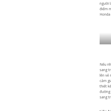
người 
điểm m
Honda 
Nếu như
sang t
lên vẻ
cảm giá
thiết 
đường 
sang tr