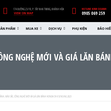
174 ĐƯỜNG 23/10, P. TÂY NHA TRANG, KHÁNH HÒA
HOTLINE KINH DOANH:
0905 069 259
VIEW ON MAP
SẢN PHẨM
MUA XE
DỊCH VỤ
PHỤ KIỆN
BẢO HI
ÔNG NGHỆ MỚI VÀ GIÁ LĂN BÁN
ẢNH, MÀU SẮC, CÔNG NGHỆ MỚI VÀ GIÁ LĂN BÁNH HONDA CR-V SENSING 2023