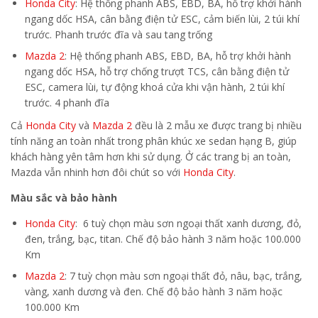
Honda City
: Hệ thống phanh ABS, EBD, BA, hỗ trợ khởi hành
ngang dốc HSA, cân bằng điện tử ESC, cảm biến lùi, 2 túi khí
trước. Phanh trước đĩa và sau tang trống
Mazda 2
: Hệ thống phanh ABS, EBD, BA, hỗ trợ khởi hành
ngang dốc HSA, hỗ trợ chống trượt TCS, cân bằng điện tử
ESC, camera lùi, tự động khoá cửa khi vận hành, 2 túi khí
trước. 4 phanh đĩa
Cả
Honda City
và
Mazda 2
đều là 2 mẫu xe được trang bị nhiều
tính năng an toàn nhất trong phân khúc xe sedan hạng B, giúp
khách hàng yên tâm hơn khi sử dụng. Ở các trang bị an toàn,
Mazda vẫn nhinh hơn đôi chút so với
Honda City
.
Màu sắc và bảo hành
Honda City
: 6 tuỳ chọn màu sơn ngoại thất xanh dương, đỏ,
đen, trắng, bạc, titan. Chế độ bảo hành 3 năm hoặc 100.000
Km
Mazda 2
: 7 tuỳ chọn màu sơn ngoại thất đỏ, nâu, bạc, trắng,
vàng, xanh dương và đen. Chế độ bảo hành 3 năm hoặc
100.000 Km