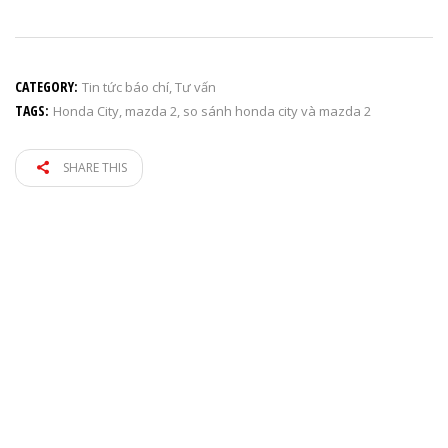
CATEGORY:
Tin tức báo chí
,
Tư vấn
TAGS:
Honda City
,
mazda 2
,
so sánh honda city và mazda 2
SHARE THIS