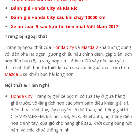
Đánh giá Honda City và Kia Rio
Đánh giá Honda City sau khi chạy 10000 km
Xe an toàn 5 sao hợp túi tiền nhất Việt Nam 2017
Trang bị ngoại thất
Trang bị ngoại thất của
Honda City
và
Mazda 2
khá tương đồng
với đèn pha Halogen, gương chiếu hậu chỉnh điện, gập điện, tích
hợp đèn báo rẽ, lazang hợp kim 16 inch. Dù vậy nếu bạn yêu
thích tính thể thao thì thiết kế cản sau với ống xả mạ crom trên
Mazda 2
sẽ khiến bạn hài lòng hơn.
Nội thất & Tiện nghi
Honda City
: Trang bị ghế xe bọc nỉ có tựa tay ở giữa hàng
ghế trước, vô-lăng tích hợp các phím bấm điều khiển giải trí,
điện thoại rảnh tay, lẫy chuyển số thể thao, hệ thống giải trí
CD/MP3/AM/FM, kết nối USB, AUX, Bluetooth, hệ thống điều
hoà chỉnh tay, cửa gió cho hàng ghế sau, khởi động bằng nút
bấm và chìa khoá thông minh