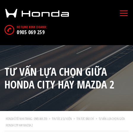
HOTLINE KINH DOANH:
0905 069 259
TƯ VẤN LỰA CHỌN GIỮA
HONDA CITY HAY MAZDA 2
HONDA Ô TÔ NHA TRANG - 0905 069 259
>
TIN TỨC & SỰ KIỆN
>
TIN TỨC BÁO CHÍ
>
TƯ VẤN LỰA CHỌN GIỮA
HONDA CITY HAY MAZDA 2