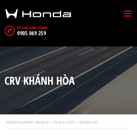
HOTLINE KINH DOANH:
0905 069 259
CRV KHÁNH HÒA
HONDA Ô TÔ NHA TRANG - 0905 069 259
>
TIN TỨC & SỰ KIỆN
>
CRV KHÁNH HÒA